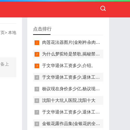
点击排行
首页
>
本地
肉莲花法器图片(金刚杵汆肉莲的介绍)
为什么梦驼铃是禁歌,揭秘禁歌背后的历史与争议
设备上
于文华退休工资多少,介绍。
于文华退休工资多少,退休工资是多少?文华
杨议现在身价多少亿,杨议现在身价多少亿?
沈阳十大坑人医院,沈阳十大
于文华退休工资多少,退休工资是多少?文华
金银花露作品集(金银花的全部作品)