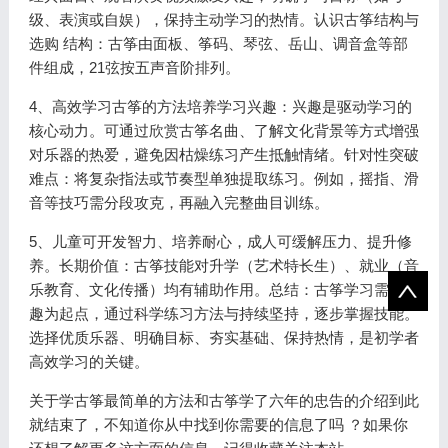
级、表演或自娱），保持主动学习的热情。认识古筝结构与
选购 结构：古筝由面板、筝码、琴弦、岳山、调音盒等部
件组成，21弦按五声音阶排列。
4、高效学习古筝的方法培养学习兴趣：兴趣是驱动学习的
核心动力。可通过欣赏古筝名曲、了解文化背景等方式增强
对乐器的热爱，避免因枯燥练习产生抵触情绪。针对性突破
难点：将复杂指法或节奏型单独提取练习。例如，摇指、滑
音等技巧需分段攻克，再融入完整曲目训练。
5、儿童可开发智力、培养耐心，成人可缓解压力、提升修
养。长期价值：古筝技能对升学（艺术特长生）、就业（音
乐教育、文化传播）均有辅助作用。总结：古筝学习需以兴
趣为起点，通过科学练习方法与持续坚持，逐步掌握技能。
选择优质乐器、明确目标、夯实基础、保持热情，是初学者
高效学习的关键。
关于学古筝最简单的方法和古筝学了六年的忠告的介绍到此
就结束了，不知道你从中找到你需要的信息了吗 ？如果你