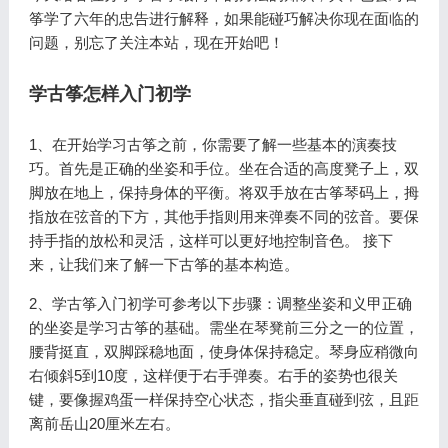
筝学了六年的忠告进行解释，如果能碰巧解决你现在面临的
问题，别忘了关注本站，现在开始吧！
学古筝怎样入门初学
1、在开始学习古筝之前，你需要了解一些基本的演奏技
巧。首先是正确的坐姿和手位。坐在合适的高度凳子上，双
脚放在地上，保持身体的平衡。将双手放在古筝琴码上，拇
指放在弦音的下方，其他手指则用来弹奏不同的弦音。要保
持手指的放松和灵活，这样可以更好地控制音色。 接下
来，让我们来了解一下古筝的基本构造。
2、学古筝入门初学可参考以下步骤：调整坐姿和义甲正确
的坐姿是学习古筝的基础。需坐在琴凳前三分之一的位置，
腰背挺直，双脚踩稳地面，使身体保持稳定。琴身应稍微向
右倾斜5到10度，这样便于右手弹奏。右手的姿势也很关
键，要像握鸡蛋一样保持空心状态，指尖垂直碰到弦，且距
离前岳山20厘米左右。