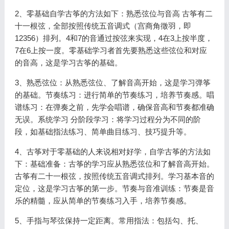
2、零基础自学古筝的方法如下：熟悉弦位与音高 古筝有二
十一根弦，全部按照传统五音调式（宫商角徵羽，即
12356）排列。4和7的音通过按弦来实现，4在3上按半度，
7在6上按一度。零基础学习者首先要熟悉这些弦位和对应
的音高，这是学习古筝的基础。
3、熟悉弦位：从熟悉弦位、了解音高开始，这是学习弹筝
的基础。节奏练习：进行简单的节奏练习，培养节奏感。唱
谱练习：在弹奏之前，先学会唱谱，确保音高和节奏都准确
无误。系统学习 分阶段学习：将学习过程分为不同的阶
段，如基础指法练习、简单曲目练习、技巧提升等。
4、古筝对于零基础的人来说相对好学，自学古筝的方法如
下：基础准备：古筝的学习应从熟悉弦位和了解音高开始。
古筝有二十一根弦，按照传统五音调式排列。学习基本音的
定位，这是学习古筝的第一步。节奏与音准训练：节奏是音
乐的精髓，应从简单的节奏练习入手，培养节奏感。
5、手指与琴弦保持一定距离。常用指法：包括勾、托、