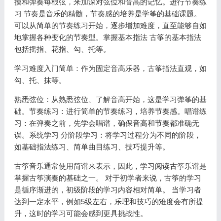
摸和弹奏每根弦，来加深对弦位和音高的记忆。进行节奏练
习 节奏是音乐的精髓，节奏感的培养是学筝的基础课题。
可以从简单的节奏练习开始，逐步增加难度，直至能够自如
地掌握各种变化的节奏型。掌握基本指法 古筝的基本指法
包括摇指、花指、勾、托等。
学习难度入门简单：作为固定音高乐器，古筝指法直观，如
勾、托、抹等。
熟悉弦位：从熟悉弦位、了解音高开始，这是学习弹筝的基
础。节奏练习：进行简单的节奏练习，培养节奏感。唱谱练
习：在弹奏之前，先学会唱谱，确保音高和节奏都准确无
误。系统学习 分阶段学习：将学习过程分为不同的阶段，
如基础指法练习、简单曲目练习、技巧提升等。
古筝音乐通常使用简谱来表示，因此，学习阅读古筝乐谱是
掌握古筝演奏的基础之一。 对于初学者来说，古筝的学习
是循序渐进的，初级阶段的学习内容相对简单。 当学习者
达到一定水平，例如5级左右，乐理和技巧的难度会有所提
升，这时的学习可能会感到更具挑战性。