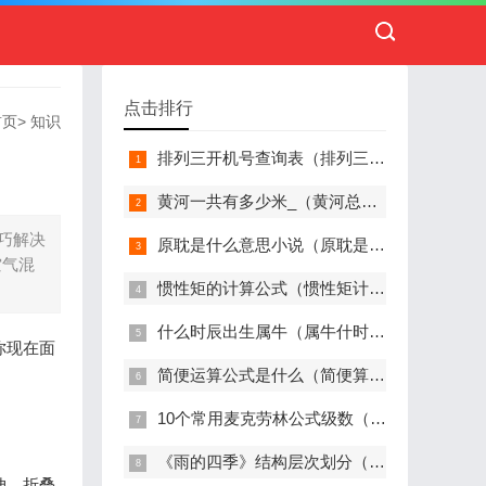
点击排行
首页
>
知识
排列三开机号查询表（排列三开机号奖号）
黄河一共有多少米_（黄河总共有多长）
巧解决
原耽是什么意思小说（原耽是什么意思 小说）
空气混
惯性矩的计算公式（惯性矩计算公式一览表）
什么时辰出生属牛（属牛什时辰出生最好）
你现在面
简便运算公式是什么（简便算式公式）
10个常用麦克劳林公式级数（麦克劳林级数公式推导）
《雨的四季》结构层次划分（雨的四季这篇文章的结构是什么）
伸、折叠