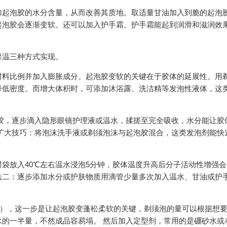
加起泡胶的水分含量，从而改善其质地。取适量甘油加入到脆的起泡
起泡胶会逐渐变软。还可以加入护手霜。护手霜能起到润滑和滋润效
保温三种方式实现。
材料比例并加入膨胀成分。起泡胶变软的关键在于胶体的延展性。用
降低密度。而增大体积时，可添加沐浴露、洗洁精等发泡性液体，这
胶，逐步滴入隐形眼镜护理液或温水，揉搓至完全吸收，水分能让胶
扩大技巧：将泡沫洗手液或剃须泡沫与起泡胶混合，这类发泡剂能快
袋放入40℃左右温水浸泡5分钟，胶体温度升高后分子活动性增强会
法二：逐步添加水分或护肤物质用滴管少量多次加入温水、甘油或护
味），这一步是让起泡胶变蓬松柔软的关键，剃须泡的量可以根据想
的一半量，不然成品容易塌。 然后加入定型剂，常用的是硼砂水或