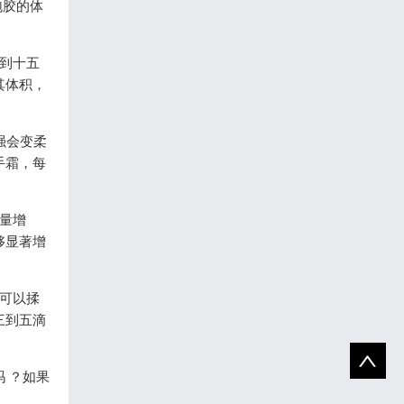
泡胶的体
到十五
其体积，
强会变柔
手霜，每
量增
够显著增
可以揉
三到五滴
 ？如果