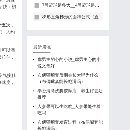
7号篮球是多大__4号篮球是多大
后快：初
梯形直角梯形的面积公式（直角梯形 面积关系）
十五次，
积，大约
最近发布
时可以滴
搓拉伸，
虐男主的心的小说_虐男主心的小
说文笔好
布偶猫嘴套后期会长大吗为什么
空气接触
（布偶嘴套能长饱满吗）
胀速度，
奉贤海湾洗脚按摩店，养生好去处
推荐
人参果可以生吃麽_人参果能生着
吃吗
布偶猫嘴套发育过程（布偶嘴套能
长饱满吗）