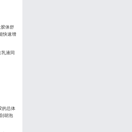
让胶体舒
能快速增
性乳液同
胶的总体
、刮胡泡