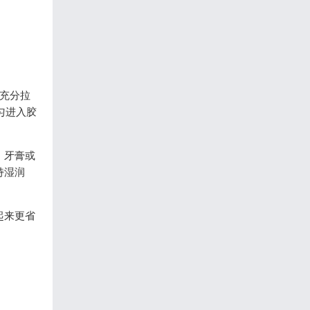
充分拉
匀进入胶
、牙膏或
持湿润
起来更省