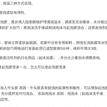
、保温三种方式实现。
变得柔软有弹性。
起泡胶，逐步滴入隐形眼镜护理液或温水，揉搓至完全吸收，水分能
体积扩大技巧：将泡沫洗手液或剃须泡沫与起泡胶混合，这类发泡剂
均匀，胶体立即柔软如面团。若家中没有专用材料，用强生润肤露等水
体积的技巧用电动打发器处理已成型胶体5分钟，体积可增大3倍。
含表面活性剂的日化用品（如沐浴露），并分次少量加水调整质地。
 加入牛头胶 原因：牛头胶具有较强的延展性和黏性，可以增加起泡
充分搅拌至均匀混合。 添加泡泡水 原因：泡泡水（如泡沫洗手液
稳定性。