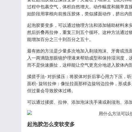
过程中包裹空气，体积自然增大。动作幅度和频率直接
始阶段用掌根向前推压胶体，类似揉面动作，挤出内
起泡胶要变多，可以通过物理方法和添加辅助材料来
然后折叠再拉伸，重复三到五个循环。这种方法通过
能增加百分之三十到百分之五十。
最有效的方法是少量多次地加入剃须泡沫、牙膏或洗
入一两滴隐形眼镜护理液来帮助成型和保持湿润度，
而不是快速撕扯，这样能让空气更充分地进入胶体内
揉搓手法- 对折揉压：将胶体对折后掌心用力下压，
面积- 旋转拉伸：像扯拉面那样边旋转边拉伸，形成
但过量会导致胶体过稀。
可以通过揉搓、拉伸、添加泡沫洗手液或剃须泡、添
起泡胶怎么变软变多