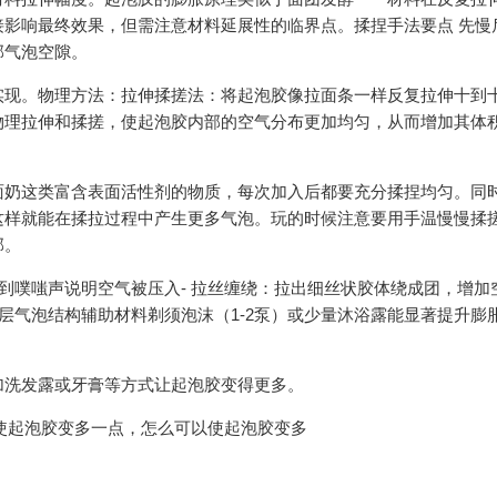
影响最终效果，但需注意材料延展性的临界点。揉捏手法要点 先慢
部气泡空隙。
实现。物理方法：拉伸揉搓法：将起泡胶像拉面条一样反复拉伸十到
物理拉伸和揉搓，使起泡胶内部的空气分布更加均匀，从而增加其体
面奶这类富含表面活性剂的物质，每次加入后都要充分揉捏均匀。同
这样就能在揉拉过程中产生更多气泡。玩的时候注意要用手温慢慢揉
部。
听到噗嗤声说明空气被压入- 拉丝缠绕：拉出细丝状胶体绕成团，增加
多层气泡结构辅助材料剃须泡沫（1-2泵）或少量沐浴露能显著提升膨
加洗发露或牙膏等方式让起泡胶变得更多。