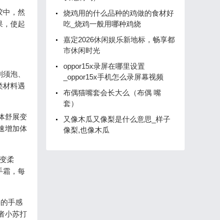
胶中，然
烧鸡用的什么品种的鸡做的食材好
果，使起
吃_烧鸡一般用哪种鸡烧
嘉定2026休闲娱乐新地标，畅享都
市休闲时光
oppor15x录屏在哪里设置
剃须泡、
_oppor15x手机怎么录屏幕视频
类材料遇
布偶猫嘴套会长大么（布偶 嘴
套）
体舒展变
又像木瓜又像梨是什么意思_样子
速增加体
像梨,也像木瓜
变柔
手霜，每
要的手感
者小苏打