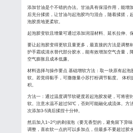
添加甘油是个不错的办法。甘油具有保湿作用，能增
后充分揉搓，让甘油与起泡胶均匀混合，随着揉搓，
泡胶质地更柔软。
起泡胶变软且增量可通过添加润湿材料、延长拉伸、
要让起泡胶变得更软且量更多，最直接的方法是调整
护手霜或清水替代部分胶水，能有效增加空气含量，
空气膨胀且成本低廉。
材料选择与操作要点 基础增软方法：取一块原有起泡
软。若觉得黏手，可撒微量小苏打粉调节黏度。 体积
积。
方法一：通过温度调节软硬度若起泡胶发硬，可将密封
软。注意水温不超过50℃，否则可能融化成流体。方
次添加3-5滴后揉捏十分钟。
然后加入1~2勺的剃须泡（要无香型的，避免留下异
调整，喜欢软一点的可以多加点，但最多不要超过胶水