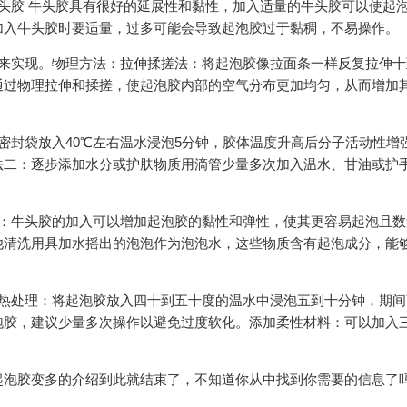
头胶 牛头胶具有很好的延展性和黏性，加入适量的牛头胶可以使起
加入牛头胶时要适量，过多可能会导致起泡胶过于黏稠，不易操作。
料来实现。物理方法：拉伸揉搓法：将起泡胶像拉面条一样反复拉伸十
通过物理拉伸和揉搓，使起泡胶内部的空气分布更加均匀，从而增加
密封袋放入40℃左右温水浸泡5分钟，胶体温度升高后分子活动性增
法二：逐步添加水分或护肤物质用滴管少量多次加入温水、甘油或护
胶：牛头胶的加入可以增加起泡胶的黏性和弹性，使其更容易起泡且数
他清洗用具加水摇出的泡泡作为泡泡水，这些物质含有起泡成分，能
加热处理：将起泡胶放入四十到五十度的温水中浸泡五到十分钟，期间
泡胶，建议少量多次操作以避免过度软化。添加柔性材料：可以加入
泡胶变多的介绍到此就结束了，不知道你从中找到你需要的信息了吗