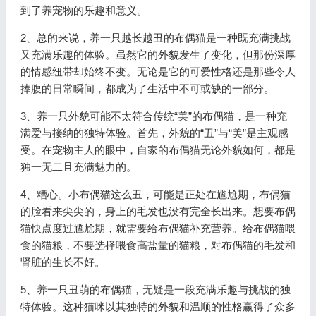
到了养宠物的乐趣和意义。
2、总的来说，养一只越长越丑的布偶猫是一种既充满挑战
又充满乐趣的体验。虽然它的外貌发生了变化，但那份深厚
的情感纽带却始终不变。无论是它的可爱性格还是那些令人
捧腹的日常瞬间，都成为了生活中不可或缺的一部分。
3、养一只外貌可能不太符合传统“美”的布偶猫，是一种充
满爱与接纳的独特体验。首先，外貌的“丑”与“美”是主观感
受。在宠物主人的眼中，自家的布偶猫无论外貌如何，都是
独一无二且充满魅力的。
4、糟心。小布偶猫这么丑，可能是正处在尴尬期，布偶猫
的脸看来尖尖的，身上的毛发也没有完全长出来。想要布偶
猫快点度过尴尬期，就需要给布偶猫补充营养。给布偶猫喂
食的猫粮，不要选择喂食高盐量的猫粮，对布偶猫的毛发和
肾脏的生长不好。
5、养一只丑萌的布偶猫，无疑是一段充满乐趣与挑战的独
特体验。这种猫咪以其独特的外貌和温顺的性格赢得了众多