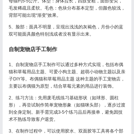
母猫约5-5公斤。体型：身体拉长，四肢变粗，面部变尖，
毛发稀疏且柔软。毛色：色块分布基本定型，但颜色较浅，
背部可能出现“渐变”效果。
5、脸部：面具不明显，呈现出浅浅的灰褐色，月份小的蓝
双可能面具颜色特别浅或者没有显示出来。
自制宠物店手工制作
1、自制宠物店手工制作可以通过多种方式实现，包括布偶
猫和草莓用品主题、可爱小狗主题、超萌小动物主题以及亲
子DIY等。布偶猫和草莓用品主题 这种主题的手工宠物店，
主要以布偶猫为原型，结合草莓元素的用品进行装饰。
2、练习方法：先用废毛线练习基础形状（如球形、圆柱
形），再尝试制作简单宠物形象（如猫咪头部），逐步过渡
到全身定制。新手需完成3-5个练习品后再接单，避免因技
术不熟练导致客户退货。
3、在制作过程中，可以使用胶水、双面胶等工具将各个部