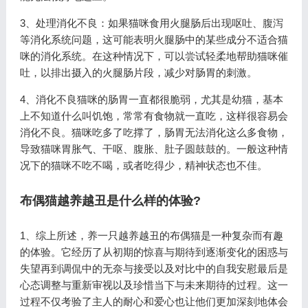
3、处理消化不良：如果猫咪食用火腿肠后出现呕吐、腹泻
等消化系统问题，这可能表明火腿肠中的某些成分不适合猫
咪的消化系统。在这种情况下，可以尝试轻柔地帮助猫咪催
吐，以排出摄入的火腿肠片段，减少对肠胃的刺激。
4、消化不良猫咪的肠胃一直都很脆弱，尤其是幼猫，基本
上不知道什么叫饥饱，常常有食物就一直吃，这样很容易会
消化不良。猫咪吃多了吃撑了，肠胃无法消化这么多食物，
导致猫咪胃胀气、干呕、腹胀、肚子圆鼓鼓的。一般这种情
况下的猫咪不吃不喝，或者吃得少，精神状态也不佳。
布偶猫越养越丑是什么样的体验?
1、综上所述，养一只越养越丑的布偶猫是一种复杂而有趣
的体验。它经历了从初期的惊喜与期待到逐渐变化的困惑与
失望再到调侃中的无奈与接受以及对比中的自我安慰最后是
心态调整与重新审视以及珍惜当下与未来期待的过程。这一
过程不仅考验了主人的耐心和爱心也让他们更加深刻地体会