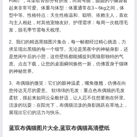
Fold），耳朵软骨部分有折痕，向前弯曲，圆圆的小脑袋看
起来非常可爱。体重与体型：体重通常在3～6kg之间，体
型中等。性格特点：天生性格温和、聪明、依赖主人，喜欢
与主人相处，对其他宠物友好。护理需求：每周一次梳理毛
发，脱毛季节需每天梳理。
2、我们的精选黑猫图片集合，每一帧都经过精心挑选，力
求呈现出黑猫的每一个细节。无论是黑夜中的神秘身影，还
是悠闲午后的小憩，这些壁纸都能捕捉到黑猫那独特的气
质。点击下载，让您的桌面瞬间焕然一新，仿佛置身于猫咪
的神秘世界。
3、布偶猫的微笑：它们的眼神温柔，嘴角微翘，仿佛在向
您传达无尽的爱意。 软绵绵的毛发：重点色布偶猫的毛发
柔软，摸起来如同云朵般舒适，让人忍不住想要抱在怀里。
活泼的玩耍：在阳光下，布偶猫活泼的身影跳跃在草地上，
展现出它们的活力与快乐。
蓝双布偶猫图片大全,蓝双布偶猫高清壁纸