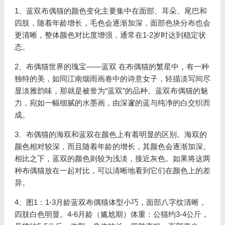
1、蓝双布偶猫的颜色变化主要集中在面部、耳朵、尾巴和
四肢，随着年龄增长，毛色会逐渐加深，面部色块分布也会
更清晰，整体颜色对比度增强，通常在1-2岁时达到稳定状
态。
2、布偶猫世界的瑰宝——蓝双 在布偶猫的繁星中，有一种
独特的美，如同江南烟雨画卷中的诗意女子，轻描淡写间尽
显淡雅韵味，那就是被誉为“蓝双”的品种。蓝双布偶猫的魅
力，宛如一幅细腻的水墨画，由深邃的蓝与纯净的白交织而
成。
3、布偶猫的海双和蓝双在颜色上有着明显的区别。海双的
颜色相对较深，而且随着年龄的增长，其颜色会逐渐加深。
相比之下，蓝双的颜色则较为浅淡，接近灰色。如果将这两
种布偶猫放在一起对比，可以清晰地看到它们在颜色上的差
异。
4、图1：1-3月龄蓝双布偶猫体型小巧，面部八字纹清晰，
四肢白色明显。4-6月龄（尴尬期）体重：公猫约3-4公斤，