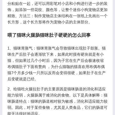
分粘贴在一起，还可以用彩笔对小店和小狗进行进一步的装
饰，如添加一些花纹、颜色等，让整个迷你小狗宠物店更加
精致。方法三：制作宠物店主体结构在一张纸上先画出一个
长方形，这个长方形将作为宠物小店的主体部分。
喂了猫咪火腿肠猫咪肚子硬硬的怎么回事
1、猫咪胃胀气：猫咪胃胀气会导致猫咪出现肚子鼓胀。猫
咪生产后肚子会逐渐软下来，如果此时摸有硬块就是有小
猫，但如果过几个小时后，因为子宫在生产后会极速收缩
布偶猫肚子下面有赘肉 ，为什么猫咖的猫喜欢用布偶布偶
猫7个月多少钱一只所以反而会变得很硬，如果肚子在生产
后变硬就是已经。
2、给猫吃火腿拉肚子的主要原因是猫咪肠道的消化和适应
能力较弱，火腿肠属于难消化的食物。以下是具体解释：猫
咪肠道特点：猫咪的肠道相对较为敏感，消化和适应能力较
弱。因此，对于某些食物，尤其是人类食品，它们的肠道可
能无法很好地适应。