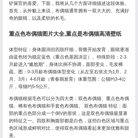
铲屎官的喜爱。下面，我将从几个方面详细描述这段体验。
首先，从外貌上来说，布偶猫通常拥有一双大大的、充满好
奇的眼睛，以及柔软的长毛。
重点色布偶猫图片大全,重点是布偶猫高清壁纸
体型特征：身体圆润但四肢纤细，骨骼开始发育，眼睛逐渐
由蓝色转为稳定蓝色（重点色基因决定）。特殊阶段：2-3
月龄进入“尴尬期”，身体比例不协调，面部变尖，毛发稀
疏。图：0-3月龄布偶猫体型变化（从左至右依次为1月、2
月、3月）4-6月龄（青春期发育）体重范围：公猫约3-4公
斤，母猫约5-5公斤。
布偶猫根据毛色可以分为四大类：双色布偶猫、重点色布偶
猫、稀有色布偶猫和手套色布偶猫。 双色布偶猫 特征：面
部的重点色部分成一个倒V的形状，这是双色布偶猫最显著
的特征之一。四肢和胸腹部都是白色，这些白色区域与重点
色区域形成鲜明对比，使得双色布偶猫看起来更加优雅和甜
美。