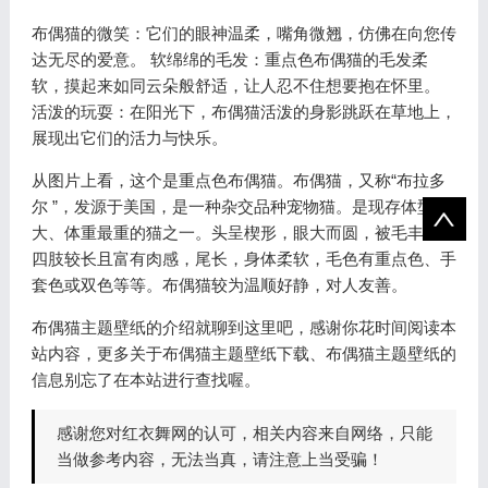
布偶猫的微笑：它们的眼神温柔，嘴角微翘，仿佛在向您传
达无尽的爱意。 软绵绵的毛发：重点色布偶猫的毛发柔
软，摸起来如同云朵般舒适，让人忍不住想要抱在怀里。
活泼的玩耍：在阳光下，布偶猫活泼的身影跳跃在草地上，
展现出它们的活力与快乐。
从图片上看，这个是重点色布偶猫。布偶猫，又称“布拉多
尔 ”，发源于美国，是一种杂交品种宠物猫。是现存体型最
大、体重最重的猫之一。头呈楔形，眼大而圆，被毛丰厚，
四肢较长且富有肉感，尾长，身体柔软，毛色有重点色、手
套色或双色等等。布偶猫较为温顺好静，对人友善。
布偶猫主题壁纸的介绍就聊到这里吧，感谢你花时间阅读本
站内容，更多关于布偶猫主题壁纸下载、布偶猫主题壁纸的
信息别忘了在本站进行查找喔。
感谢您对红衣舞网的认可，相关内容来自网络，只能
当做参考内容，无法当真，请注意上当受骗！