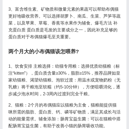
3、富含维生素、矿物质和微量元素的果蔬可以帮助布偶猫
更好地吸收营养。可以选择胡萝卜、南瓜、生菜、芦笋等蔬
菜，以及苹果、草莓、香蕉等水果作为辅食。爆毛方法 补
充蛋白质 蛋白质是毛发的主要成分之一，因此补充足够的
蛋白质对于布偶猫爆毛至关重要。
两个月大的小布偶猫该怎喂养?
1、饮食安排 主粮选择：幼猫专用粮：选择优质幼猫粮（标
注“kitten”），蛋白质含量≥30%，脂肪≥15%，推荐品牌如皇
家幼猫粮、渴望幼猫粮。泡软过渡：用温水或宠物奶粉（无
乳糖）将干粮泡至软糯（约5-10分钟），方便咀嚼消化，逐
步减少泡水时间，2-3周内过渡到完全干粮。
2、猫粮：2个月的布偶猫应以猫粮为主食，猫粮能提供猫
咪所需的脂肪、蛋白质、钙、磷等矿物质，满足其成长与活
动的能量需求。辅食添加：肠胃宝益生菌：可以在猫粮中搭
配肠胃宝益生菌，有助于改善小猫的肠胃吸收功能。