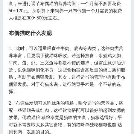
食，来进行调节布偶猫的营养均衡，一个月差不多要花费
50~120元。所以算下来饲养一只布偶猫一个月需要的花费
大概是在300~500元左右。
布偶猫吃什么发腮
1、此时，可以适量喂食生牛肉、鹿肉等肉类，这些肉类营
养丰富，且更易于被猫咪吸收。若选择熟食，水煮鸡大胸、
牛肉、蛋、虾、三文鱼等都是不错的选择，但需注意少油少
盐，以免猫咪消化不良。这些食物富含高质量的蛋白质和脂
肪，有助于布偶猫发腮。其次，进行适当的管理也有助于布
偶猫发腮。对于公猫来说，进行绝育手术是一个不错的选
择。
2、布偶猫发腮可以吃优质的猫粮，喂食适当的营养品，搭
配一些猫罐头或红肉，这样饮食搭配可以很好的起到发腮的
效果。优质猫粮 猫粮毕竟是猫咪的主食，猫粮选得好，平
时就不需要喂太多其它食物，有的猫咪单独吃猫粮也能 达
到长肉、发腮的目的。