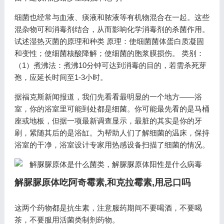
细菌也经常与血液、痰液和脓液等有机物混合在一起。这些
混杂物可和消毒剂结合，从而影响化学消毒剂的杀菌作用。
试述湿热灭菌的原理和种类 原理：使细菌菌体蛋白质凝固
和变性；使细菌核酸降解；使细菌的胞浆膜损伤。 类别：
（1）煮沸法：煮沸10分钟可达到消毒的目的，若需杀死芽
孢，应延长时间至1-3小时。
据福克斯新闻报道，我们先看看最明显的一个地方——浴
室，你的浴室里可能到处都是细菌。你可能最先看的是马桶
座或地板，但据一项最新调查显示，最脏的其实是你的牙
刷，紧随其后的是浴缸。为帮助人们了解细菌的温床，保持
浴室的干净，浴室设计专家用热感设备扫描了细菌的情况。
解脲脲原体吃阿奇霉素,和克拉霉素,用忌口吗
这两个药物都是抗生素，注意服药期间不要喝酒，不要喝
茶，不要服用活菌类制剂药物。