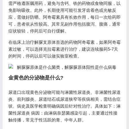
需严格遵医嘱用药，避免与含钙、铁的药物或食物同服，以
免影响吸收。此外，长期使用可能引发牙齿着色或光敏反
应，需做好防晒。阿奇霉素具有长效作用，每日一次给药即
可，患者依从性较高。其常见副作用包括腹泻、腹痛，通常
症状较轻，停药后可自行缓解。
在临床上治疗解脲支原体首选的药物阿奇霉素，如果阿奇霉
素过敏，可以选择克拉霉素进行治疗，建议连续服药5-7天
的时间，停药以后可以做实验室检查。
金黄色的分泌物是什么?
尿道口出现黄色分泌物可能与淋菌性尿道炎、非淋菌性尿道
炎、前列腺炎、尿道结石或尿道狭窄等疾病相关，需结合症
状、病史及医学检查明确病因后针对性治疗。具体如下：淋
菌性尿道炎 病因：由淋病奈瑟菌感染引起，主要通过性接
触传播，常见于性活跃的青、中年人群。