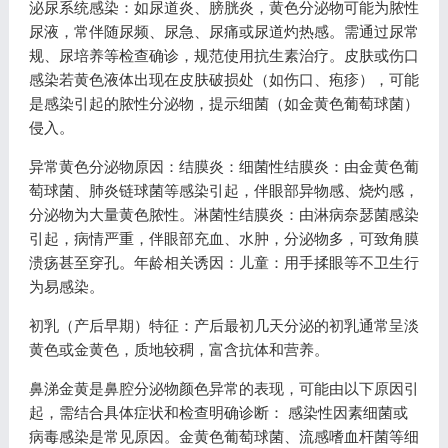
泌尿系统感染：如尿道炎、膀胱炎，黄色分泌物可能为脓性
尿液，常伴随尿频、尿急、尿痛或尿道灼热感。需通过尿常
规、尿培养等检查确诊，规范使用抗生素治疗。皮肤或伤口
感染若黄色液体出现在皮肤破损处（如伤口、疱疹），可能
是感染引起的脓性分泌物，提示细菌（如金黄色葡萄球菌）
侵入。
异常黄色分泌物原因：结膜炎：细菌性结膜炎：由金黄色葡
萄球菌、肺炎链球菌等感染引起，伴眼部异物感、烧灼感，
分泌物为大量黄色脓性。淋菌性结膜炎：由淋病奈瑟菌感染
引起，病情严重，伴眼部充血、水肿，分泌物多，可致角膜
溃疡甚至穿孔。年龄相关诱因：儿童：用手揉眼等不卫生行
为易感染。
初乳（产后早期）特征：产后最初几天分泌的初乳通常呈淡
黄色或金黄色，质地较稠，富含抗体和营养。
鼻涕金黄是鼻腔分泌物颜色异常的表现，可能由以下原因引
起，需结合具体症状和检查明确诊断： 感染性因素细菌或
病毒感染是常见原因。金黄色葡萄球菌、流感嗜血杆菌等细