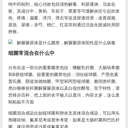
纯中药制剂，核心功效包括清热解毒、利尿通淋、活血化
瘀。其成分中，黄柏、车前子、瞿麦等可缓解炎症引起的发
热、疼痛；扁蓄、泽泻、滑石等促进尿液排泄，改善尿频、
尿急、尿痛；赤芍、桃仁、红花等则通过活血化瘀减轻局部
肿胀。
细菌常混合在什么中
分布在这一部分的重要菌类包括：嗜酸乳杆菌、大肠埃希菌
和B群链球菌。较重要的菌类包括：消化链球菌、产黑色素
普氏菌、阴道加德纳菌、甲型和丙型链球菌、脆弱类杆菌、
类白喉棒状杆菌解脲脲原体以及白假丝酵母。至于特性，请
您移步百科，把上面的名字输入以显示，内容太多，这么复
制粘贴不方面
细菌混合感染比如链球菌和肺炎支原体混合感染，可以用头
孢噻呋钠、氟苯尼考或替米考星；如果是大肠杆菌和巴氏杆
菌，建议用恩诺沙星或氟苯尼考。