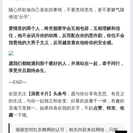
随心所欲做自己喜欢的事情，不要患得患失，更不要赌气随
便说“分手”。
爱情里的两个人，终究都要学会互相包容，互相理解和信
任，他不会训斥你的幼稚，反而配合你的恶作剧，你也不会
指责他的大男子主义，反而越发喜欢他给你的安全感。
愿我们都能遇到那个最好的人，并肩站在一起，牵手同行，
享受并且期待余生。
—END—
欢迎关注
【深夜卡片】头条号
，愿与你分享有意思、有意义
的生活，与你一起独立和改变。好看的皮囊千一律，有趣的
灵魂万里挑一。如果你喜欢我的文字，不妨
点赞、转发、收
藏
一下哦。
感谢您对红衣舞网的认可，相关内容来自网络，只能