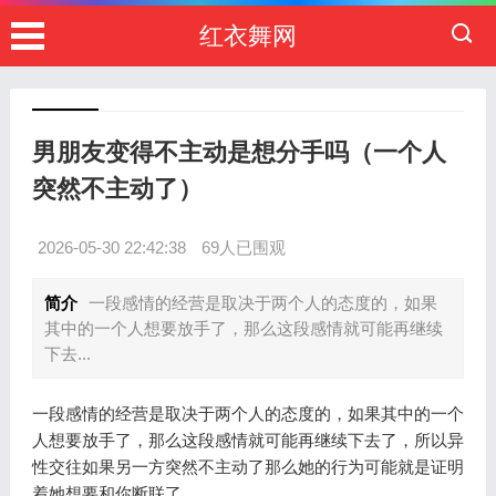
红衣舞网
男朋友变得不主动是想分手吗（一个人
突然不主动了）
2026-05-30 22:42:38
69人已围观
简介
一段感情的经营是取决于两个人的态度的，如果
其中的一个人想要放手了，那么这段感情就可能再继续
下去...
一段感情的经营是取决于两个人的态度的，如果其中的一个
人想要放手了，那么这段感情就可能再继续下去了，所以异
性交往如果另一方突然不主动了那么她的行为可能就是证明
着她想要和你断联了。