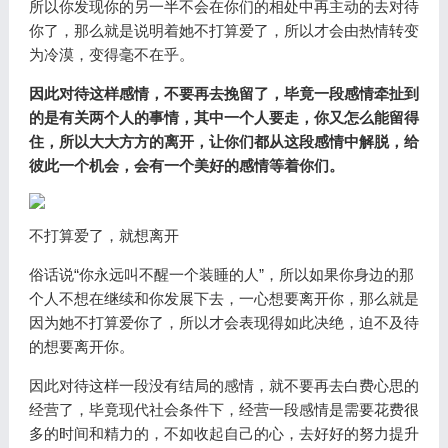
所以你发现你的另一半不会在你们的相处中再主动的去对待
你了，那么就是说明着她不打算爱了，所以才会由热情转变
为冷漠，变得毫不在乎。
因此对待这样感情，不要再去挽留了，毕竟一段感情牵扯到
的是有关两个人的事情，其中一个人要走，你又怎么能留得
住，所以大大方方的离开，让你们都从这段感情中解脱，给
彼此一个机会，会有一个美好的感情等着你们。
不打算爱了，就想离开
俗话说“你永远叫不醒一个装睡的人”，所以如果你身边的那
个人不想在继续和你发展下去，一心想要离开你，那么就是
因为她不打算爱你了，所以才会表现得如此决绝，迫不及待
的想要离开你。
因此对待这样一段没有结局的感情，就不要再去白费心思的
经营了，毕竟现代社会条件下，经营一段感情是需要花费很
多的时间和精力的，不如收起自己的心，去好好的努力提升