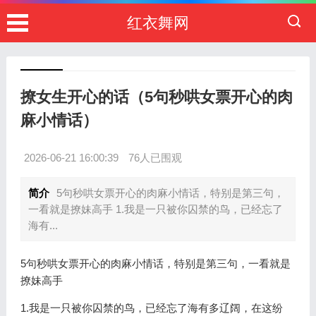
红衣舞网
撩女生开心的话（5句秒哄女票开心的肉
麻小情话）
2026-06-21 16:00:39
76人已围观
简介
5句秒哄女票开心的肉麻小情话，特别是第三句，
一看就是撩妹高手 1.我是一只被你囚禁的鸟，已经忘了
海有...
5句秒哄女票开心的肉麻小情话，特别是第三句，一看就是
撩妹高手
1.我是一只被你囚禁的鸟，已经忘了海有多辽阔，在这纷