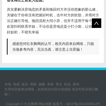
会变得比之前更为坚固。
其实要解决异地恋的矛盾和挽回对方并没你想象的那么难，
关键在于你有没有把握好时机，击中对方的软肋，并用对方
法正确引导他。挽回流程大同小异，但并不适用于每个人。
欢迎扫码联系学姐，不论你是异地还是小打小闹，让你们和
好如初，不错失幸福
感谢您对红衣舞网的认可，相关内容来自网络，只能
当做参考内容，无法当真，请注意上当受骗！
本地
情感
娱乐
商家
婚嫁
美食
养生
职业
查询
文章内容据来自网络，如有相关内容出现侵权,请及时告诉我们删
除！
Copyright © 红衣舞网
网站地图
备案号：
渝ICP备2021009514号