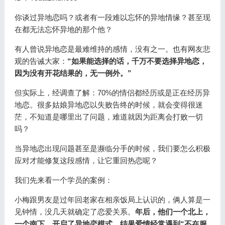
你谈过异地恋吗？或者有一段难以忘怀的异地情缘？甚至现
在都无法忘怀异地的那个他？
有人曾说异地恋是最难维持的感情，没有之一。也有网友悲
观的告诫大家：
“如果能选择的话，千万不要选择异地恋，
因为没有开花结果的，无一例外。”
但实际上，经调查了解：70%的情侣都经历或是正在经历异
地恋。很多姑娘异地恋以失败告终的时候，就会变得很迷
茫，不知道是哪里出了问题，难道就因为距离会打败一切
吗？
当异地恋出现问题甚至是濒临分手的时候，我们要怎么积极
应对才能修复这段感情，让它重回热恋呢？
我们先来看一个学员的案例：
小梅跟男友是过年回老家在相亲饭局上认识的，俩人算是一
见钟情，没几天就确定了恋爱关系。
年后，他们一个北上，
一个南下，开启了异地恋模式。结果爱情经常遇到“不在服