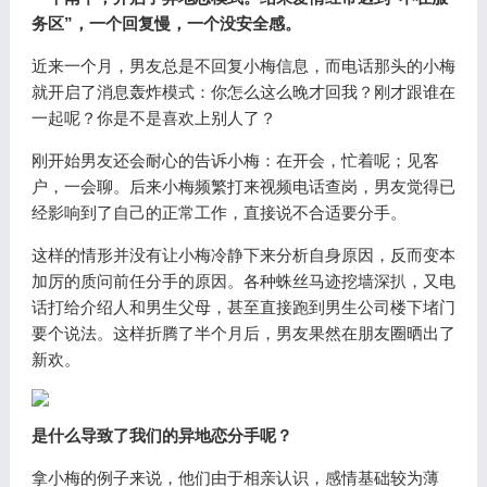
务区”，一个回复慢，一个没安全感。
近来一个月，男友总是不回复小梅信息，而电话那头的小梅
就开启了消息轰炸模式：你怎么这么晚才回我？刚才跟谁在
一起呢？你是不是喜欢上别人了？
刚开始男友还会耐心的告诉小梅：在开会，忙着呢；见客
户，一会聊。后来小梅频繁打来视频电话查岗，男友觉得已
经影响到了自己的正常工作，直接说不合适要分手。
这样的情形并没有让小梅冷静下来分析自身原因，反而变本
加厉的质问前任分手的原因。各种蛛丝马迹挖墙深扒，又电
话打给介绍人和男生父母，甚至直接跑到男生公司楼下堵门
要个说法。这样折腾了半个月后，男友果然在朋友圈晒出了
新欢。
是什么导致了我们的异地恋分手呢？
拿小梅的例子来说，他们由于相亲认识，感情基础较为薄