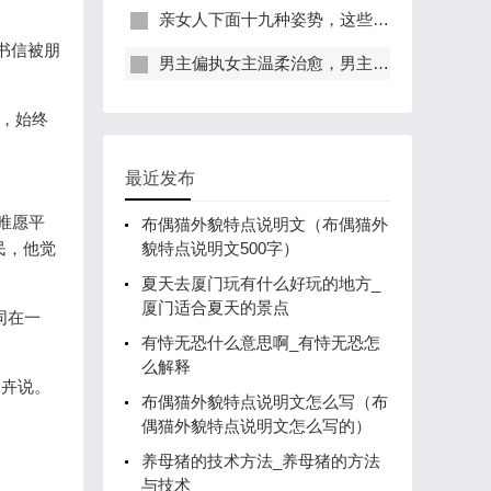
亲女人下面十九种姿势，这些姿势需要了解一下
书信被朋
男主偏执女主温柔治愈，男主忠犬偏执只爱女主一人
，始终
最近发布
唯愿平
布偶猫外貌特点说明文（布偶猫外
民，他觉
貌特点说明文500字）
夏天去厦门玩有什么好玩的地方_
厦门适合夏天的景点
同在一
有恃无恐什么意思啊_有恃无恐怎
么解释
向卉说。
布偶猫外貌特点说明文怎么写（布
偶猫外貌特点说明文怎么写的）
养母猪的技术方法_养母猪的方法
与技术