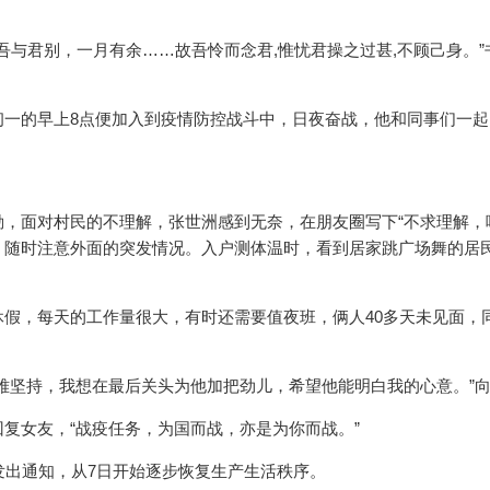
吾与君别，一月有余……故吾怜而念君,惟忧君操之过甚,不顾己身。”
初一的早上8点便加入到疫情防控战斗中，日夜奋战，他和同事们一起
，面对村民的不理解，张世洲感到无奈，在朋友圈写下“不求理解，
”，随时注意外面的突发情况。入户测体温时，看到居家跳广场舞的居
假，每天的工作量很大，有时还需要值夜班，俩人40多天未见面，
难坚持，我想在最后关头为他加把劲儿，希望他能明白我的心意。”
复女友，“战疫任务，为国而战，亦是为你而战。”
发出通知，从7日开始逐步恢复生产生活秩序。