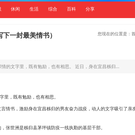
识
休闲
生活
综合
百科
分享
您现在的位置是：
写下一封最美情书）
情的文字里，既有勉励，也有相思。 近日，身在宜昌秭归...
文字里，既有勉励，也有相思。
文言情书，激励身在宜昌秭归的男友奋力战疫，动人的文字吸引了亲
的，张世洲是秭归县茅坪镇防疫一线执勤的基层干部。