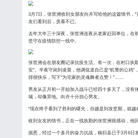
3月7日，张世洲收到女朋友向卉写给他的这篇情书，“
友们看到后，羡慕不已。
去年大年三十深夜，张世洲连夜从老家赶回单位，在
坚守在疫情防控一线中。
张世洲会在朋友圈记录抗疫生活。有一次，在村口执勤
安”。半夜守岗到凌晨，他调侃道自己是“机警的公鸡
得很快乐，写下“为宅家的灵魂舞者点赞！”……
男友从正月初一开始加入战斗已经四十多天了，没有休
城，却像异地。向卉十分担心男友。
“现在终于看到了胜利的曙光，但越是到攻坚期，就越
收到女友的情书，正在一线执勤的张世洲很感动，他回
据悉，经过一个多月的奋力抗战，秭归县已于3月6日