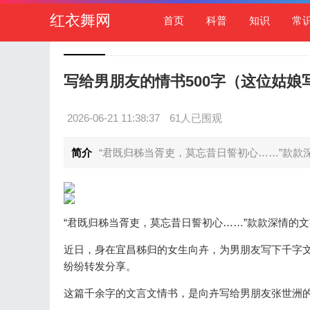
红衣舞网
首页
科普
知识
常
写给男朋友的情书500字（这位姑娘
2026-06-21 11:38:37
61人已围观
简介
“君既归秭当胥吏，莫忘昔日誓初心……”款款深
“君既归秭当胥吏，莫忘昔日誓初心……”款款深情的
近日，身在宜昌秭归的女生向卉，为男朋友写下千字
纷纷转发分享。
这篇千余字的文言文情书，是向卉写给男朋友张世洲