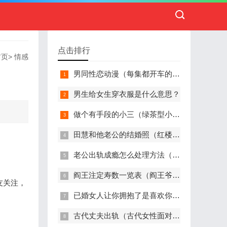
点击排行
首页
>
情感
男同性恋动漫（每集都开车的动漫有哪些）
男生给女生穿衣服是什么意思？
做个有手段的小三（绿茶型小三常用的手段）
田慧和他老公的结婚照（红楼梦香菱晒结婚照）
老公出轨成瘾怎么处理方法（面对老公频繁出轨怎么办）
阎王注定寿数一览表（阎王爷生死簿上到底写了什么）
友关注，
已婚女人让你拥抱了是喜欢你吗（女生为何偏爱从背后被拥抱）
古代丈夫出轨（古代女性面对丈夫移情别恋）