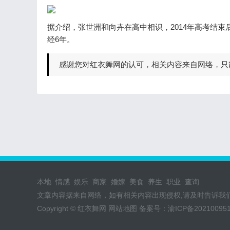
据介绍，张世洲和向卉在高中相识，2014年高考结
经6年。
感谢您对红衣舞网的认可，相关内容来自网络，只
本地
情感
娱乐
商家
婚嫁
美食
养生
职业
查询
文章内容据来自网络，如有相关内容出现侵权,请及时告诉我
Copyright © 红衣舞网
网站地图
备案号：
渝ICP备20210095