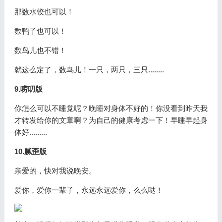
那数水饺也可以！
数鸭子也可以！
数鸟儿也不错！
就这么定了，数鸟儿！一只，两只，三只........
9.唠叨版
你怎么可以不睡觉呢？晚睡对身体不好的！你没看到昨天我
才转发给你的文章啊？为自己的健康考虑一下！早睡早起身
体好.........
10.腻歪版
亲爱的，快对我说晚安。
爱你，爱你一辈子，永远永远爱你，么么哒！