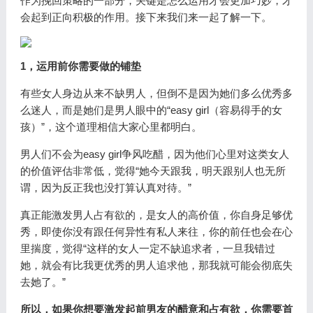
作为挽回策略的一部分，关键是怎么运用才会更加巧妙，才
会起到正向积极的作用。接下来我们来一起了解一下。
1，运用前你需要做的铺垫
有些女人身边从来不缺男人，但倒不是因为她们多么优秀多
么迷人，而是她们是男人眼中的“easy girl（容易得手的女
孩）”，这个道理相信大家心里都明白。
男人们不会为easy girl争风吃醋，因为他们心里对这类女人
的价值评估非常低，觉得“她今天跟我，明天跟别人也无所
谓，因为反正我也没打算认真对待。”
真正能激发男人占有欲的，是女人的高价值，你自身足够优
秀，即使你没有跟任何异性有私人来往，你的前任也会在心
里揣度，觉得“这样的女人一定不缺追求者，一旦我错过
她，就会有比我更优秀的男人追求他，那我就可能会彻底失
去她了。”
所以，如果你想要激发起前男友的醋意和占有欲，你需要首