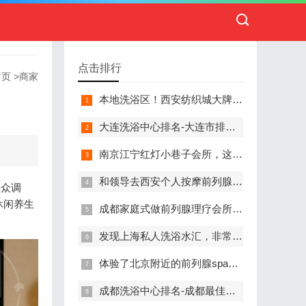
点击排行
首页
>
商家
本地洗浴区！西安纺织城大牌精英男子会馆.让你不负此行（新项目)）
大连洗浴中心排名-大连市排名前十的洗浴中心盘点
南京江宁红灯小巷子会所，这里您来了就不想走
和领导去西安个人按摩前列腺私人养生馆，体验一次最舒心的感受
群众调
休闲养生
成都家庭式做前列腺理疗会所,按摩按得特别舒服，放松减压的好地方
发现上海私人洗浴水汇，非常值得推荐的一个休闲场所
体验了北京附近的前列腺spa养生馆，刚体验完就忍不住分享出来
成都洗浴中心排名-成都最佳洗浴中心TOP10排名