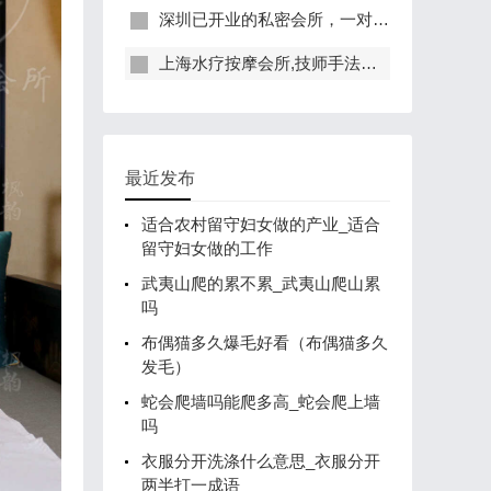
深圳已开业的私密会所，一对一服务，保证给你带来绝佳体验
上海水疗按摩会所,技师手法专业，休闲度假的好去处
最近发布
适合农村留守妇女做的产业_适合
留守妇女做的工作
武夷山爬的累不累_武夷山爬山累
吗
布偶猫多久爆毛好看（布偶猫多久
发毛）
蛇会爬墙吗能爬多高_蛇会爬上墙
吗
衣服分开洗涤什么意思_衣服分开
两半打一成语