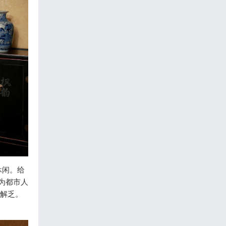
休闲。给
为都市人
,解乏。