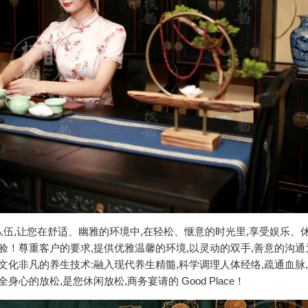
伍,让您在舒适、幽雅的环境中,在轻松、惬意的时光里,享受娱乐、
验！尊重客户的要求,提供优雅温馨的环境,以灵动的双手,善意的沟通
文化非凡的养生技术:融入现代养生精髓,科学调理人体经络,疏通血脉
的放松,是您休闲放松,商务宴请的 Good Place！