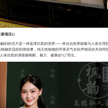
新项目)）
感触到的无不是一种返璞归真的境界——来自自然界能够与人体生理
最精确舒适的韵律按摩，纯天然植物的芳香灵气在轻声细语的关切呵
人体自愈的潜能被唤醒，魅力、健康由“心”而生。