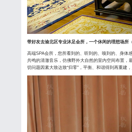
带好友去渝北区专业沐足会所，一个休闲的理想场所（
高端SPA会所，您所看到的、听到的、嗅到的、身体
共鸣的清澈音乐，仿佛野外大自然的室内空间布置，
切问题因素大致达致“归零”，平衡、和谐得到再重建，