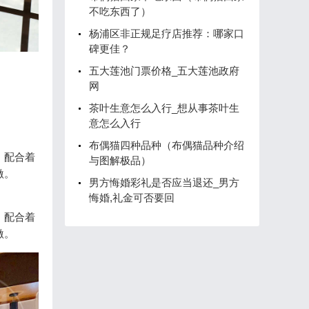
不吃东西了）
杨浦区非正规足疗店推荐：哪家口
碑更佳？
五大莲池门票价格_五大莲池政府
网
茶叶生意怎么入行_想从事茶叶生
意怎么入行
布偶猫四种品种（布偶猫品种介绍
。配合着
与图解极品）
激。
男方悔婚彩礼是否应当退还_男方
悔婚,礼金可否要回
。配合着
激。