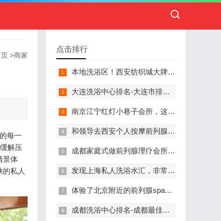
点击排行
首页
>
商家
本地洗浴区！西安纺织城大牌精英男子会馆.让你不负此行（新项目)）
大连洗浴中心排名-大连市排名前十的洗浴中心盘点
南京江宁红灯小巷子会所，这里您来了就不想走
和领导去西安个人按摩前列腺私人养生馆，体验一次最舒心的感受
上的每一
、缓解压
成都家庭式做前列腺理疗会所,按摩按得特别舒服，放松减压的好地方
情景体
发现上海私人洗浴水汇，非常值得推荐的一个休闲场所
缺的私人
体验了北京附近的前列腺spa养生馆，刚体验完就忍不住分享出来
成都洗浴中心排名-成都最佳洗浴中心TOP10排名