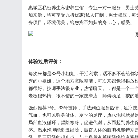
惠城区私密养生私密养生馆，专业一对一服务，男士减
加来源，均可享受九折优惠)私人订制，男士减压，每天
务项目，环境优美，给您宾至如归的身，心，感受。
体验过后评价：
每次来都是33号小姐姐，干活利索，话不多不会给你
秀的小姐姐，这个地方宽敞整洁，每次来都觉得很放松
都很好。技师手法很专业，热情聊天。，都是一个一
老板很热情。很不错的一家按摩店，师傅劲足，按的
强烈推荐7号。33号技师，手法到位服务热情，足疗
气血，也可以强身健体。夏季的足疗，热水泡脚就是
局部血液循环，驱除寒冷，促进代谢，从而起到养生保
盛。温水泡脚能刺激经脉，振奋人体的脏腑机能特别
经、足三阳经的起止点，与全身所有脏腑经络均有密