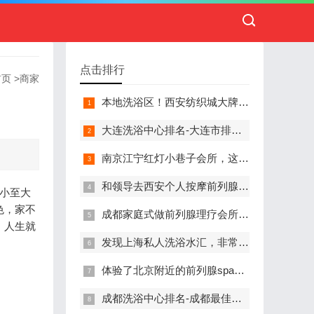
点击排行
首页
>
商家
本地洗浴区！西安纺织城大牌精英男子会馆.让你不负此行（新项目)）
大连洗浴中心排名-大连市排名前十的洗浴中心盘点
南京江宁红灯小巷子会所，这里您来了就不想走
和领导去西安个人按摩前列腺私人养生馆，体验一次最舒心的感受
小至大
色，家不
成都家庭式做前列腺理疗会所,按摩按得特别舒服，放松减压的好地方
，人生就
发现上海私人洗浴水汇，非常值得推荐的一个休闲场所
体验了北京附近的前列腺spa养生馆，刚体验完就忍不住分享出来
成都洗浴中心排名-成都最佳洗浴中心TOP10排名