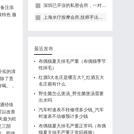
深圳已开业的私密会所，一对一服务，保证给你带来绝佳体验
(备注添
特色 服
上海水疗按摩会所,技师手法专业，休闲度假的好去处
最近发布
布偶猫夏天掉毛严重（布偶猫季节
性掉毛）
朴实的清
红酒5大名庄是哪五大?_红酒五大
，除了贵
名庄都有什么
好喝。，
野生菌怎么煲汤_野生菌煲汤需要
出水吗
疏通经络
汽车时速表不转修理多少钱_汽车
可以改善
时速表不动修预计多少钱
天最为旺
布偶猫夏天掉毛严重正常吗（布偶
足三阴
猫夏天掉毛严重正常吗视频）
此，即使