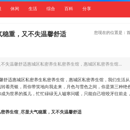
识
休闲
生活
综合
百科
分享
您现在的位置是：
气稳重，又不失温馨舒适
不失温馨舒适惠城区私密养生私密养生馆，惠城区私密养生馆...
温馨舒适惠城区私密养生私密养生馆，惠城区私密养生馆，我们生活从
流转着亮银，而你带笑地向我走来，月色与雪色之间，你是第三种绝
佛成为世界的孤儿，忙忙碌碌无人嘘寒问暖，只能自己咬咬牙往前走