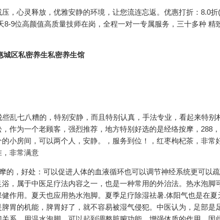
压，心灵释放，优雅安静的环境，让您流连忘返。优惠打折：8.0折
8-9位高颜值高质量技师在岗，全程一对一专属服务，三十多种 精致
说些乱七八糟的，特别安静，而且特别认真，手法专业，看起来特别
，作为一个老顾客，强烈推荐，地方特别好选的是经络按摩，288
个的小房间，可以两个人，安静。，服务到位！，红枣枸杞茶，非常
准，非常满意
按摩的，好处：可以促进人体的血液循环也可以调节神经系统更可以
足浴，属于中医足疗法内容之一，也是一种常用的外治法。热水泡脚
健作用。夏天也应用热水泡脚。夏季足疗除湿祛暑.体阳气也是在夏
是脾胃的机能，脾胃好了，就不容易被湿气侵犯。中医认为，足部是
切关系。用温水泡脚，可以起到调整脏腑功能、增强体质的作用。因