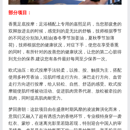
部分项目：
香熏足底按摩：足浴桶配上专用的嘉熙足药，当您那疲惫的
双脚放进去的时候，感觉到的是无比的舒畅，技师根据季节
的不同还分别加入精油(春冬季节加姜油，夏秋季节加薄
荷)，技师根据您的健康状况，对症下手，使您在享受香熏
的同时，有所针对的改善您的健康状况，让您的第二心脏得
到充分的保养.建议您有条件最好每周至少保养一次。
欧式油压：欧式按摩手法轻柔，以推、按、触摸为主，搭配
使用多种芳香油，沿肌纤维走行方向、淋巴走行方向、血管
走行方向进行按摩，给人轻松、自然、舒适的感受。欧式按
摩能使肌纤维被动活动、促进肌肉营养代谢、放松被牵拉的
肌肉，同时提高肌肉耐受力。
梦回唐朝：这款项目由在盛唐时期风靡的凌波舞演化而来，
意我们又融入了超有诱惑力的香艳环节，专业模特身穿一袭
红衣、蒙纱，在迷离光影里若隐若现，特别迎合中国人的审