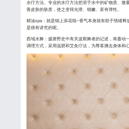
水疗方法。专业的水疗方法把溶于水中的矿物质、微
善皮肤的肤质，使之变得光滑、细嫩、富有弹性。
精油spa：就是锦上添花啦~香气本身就有助于情绪
是很有讲究的呢。
西域水舞：盛唐野史中有关波斯舞者的记述，将轰动
调理方式，采用温脐和艾灸疗法，为尊客拂去身体和