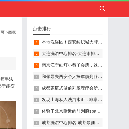
点击排行
首页
>
商家
本地洗浴区！西安纺织城大牌精英男子会馆.让你不负此行（新项目)）
大连洗浴中心排名-大连市排名前十的洗浴中心盘点
南京江宁红灯小巷子会所，这里您来了就不想走
和领导去西安个人按摩前列腺私人养生馆，体验一次最舒心的感受
技师手法
终于能变
成都家庭式做前列腺理疗会所,按摩按得特别舒服，放松减压的好地方
发现上海私人洗浴水汇，非常值得推荐的一个休闲场所
体验了北京附近的前列腺spa养生馆，刚体验完就忍不住分享出来
成都洗浴中心排名-成都最佳洗浴中心TOP10排名