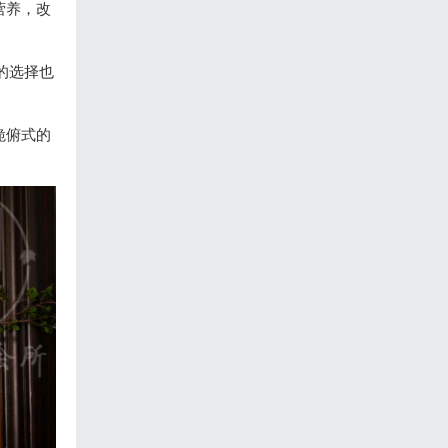
营养，改
的选择也
跪俯式的