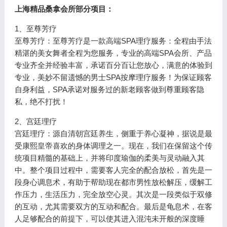
上海精品桑拿会所部分项目：
1、至尊芳疗
至尊芳疗：至尊芳疗是一款高端SPA理疗服务：全程由手法
精湛的美女舞者全程为您服务，专业的高端SPA会所、产品
专业齐全并经验丰富，承诺百分百让您放心，满意的体验到
专业，美妙不留遗憾的男士SPA按摩理疗服务！为保证顾客
自身利益，SPA承诺对服务过的新老顾客做到尊重顾客隐
私，绝不打扰！
2、宫廷理疗
宫廷理疗：源自清朝宫廷养生，侧重于养心凝神，据说是最
受康熙皇帝喜欢的身体调理之一。现在，我们在保留这个传
统项目精髓的基础上，并将印度瑜伽的柔美与灵动融入其
中。整个项目过程中，需要客人完全的配合放松，首先是一
段身心调息术，有助于帮助现在都市男性放松解压，缓解工
作压力，生活压力，完全放空心灵。其次是一段类似于双修
的互动，尤其需要双方的互动和配合。最后是龟息术，在客
人足够配合的前提下，可以使其进入混沌未开般的深度睡