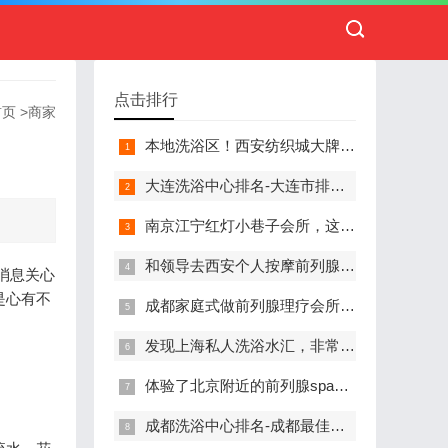
点击排行
首页
>
商家
本地洗浴区！西安纺织城大牌精英男子会馆.让你不负此行（新项目)）
大连洗浴中心排名-大连市排名前十的洗浴中心盘点
南京江宁红灯小巷子会所，这里您来了就不想走
和领导去西安个人按摩前列腺私人养生馆，体验一次最舒心的感受
消息关心
是心有不
成都家庭式做前列腺理疗会所,按摩按得特别舒服，放松减压的好地方
发现上海私人洗浴水汇，非常值得推荐的一个休闲场所
体验了北京附近的前列腺spa养生馆，刚体验完就忍不住分享出来
成都洗浴中心排名-成都最佳洗浴中心TOP10排名