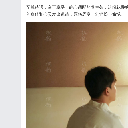
至尊待遇：帝王享受，静心调配的养生茶，泛起花香
的身体和心灵发出邀请，愿您尽享一刻轻松与愉悦。