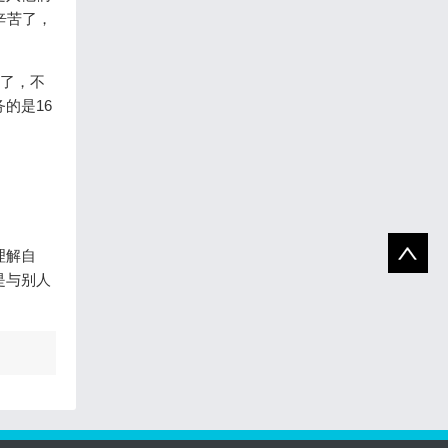
辛苦了，
目了，不
的是16
理解自
是与别人