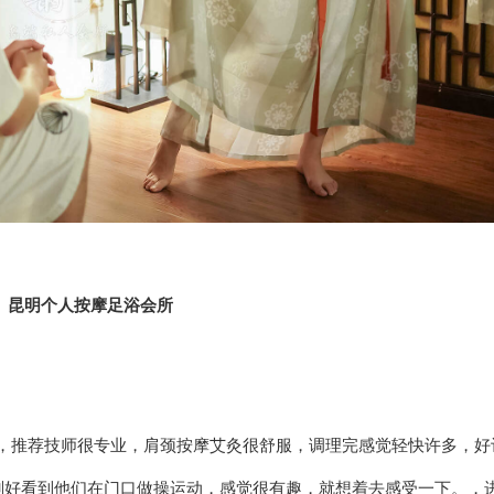
 手法娴熟，推荐技师很专业，肩颈按摩艾灸很舒服，调理完感觉轻快许多，好
刚好看到他们在门口做操运动，感觉很有趣，就想着去感受一下。，