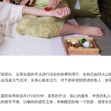
肾脏部位，运用全面的手法进行综合的按摩和理疗。在热石如同火山
位会迅速元气充沛，全身心焕发活力。对于稍有肾阴肾虚的客人，效
压盛部保养除湿共计150分钟，柔和的手法，贴心的服务，华贵的私
促的都市节奏。以畅快的感官之旅，来唤醒您的每一寸肌肤，感受全