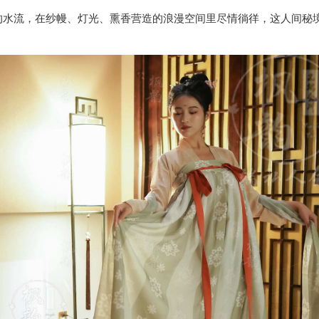
的水流，在纱幔、灯光、熏香营造的浪漫空间里尽情徜徉，这人间秘