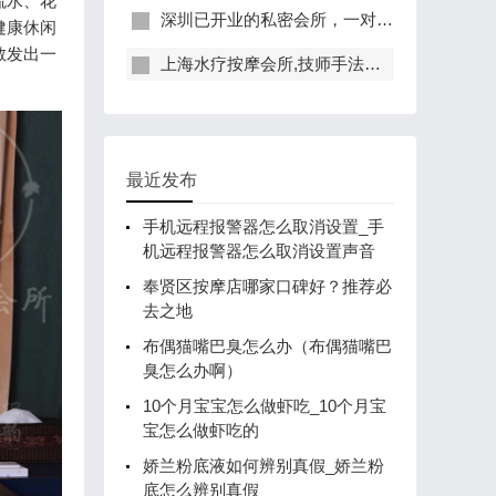
流水、花
深圳已开业的私密会所，一对一服务，保证给你带来绝佳体验
健康休闲
散发出一
上海水疗按摩会所,技师手法专业，休闲度假的好去处
最近发布
手机远程报警器怎么取消设置_手
机远程报警器怎么取消设置声音
奉贤区按摩店哪家口碑好？推荐必
去之地
布偶猫嘴巴臭怎么办（布偶猫嘴巴
臭怎么办啊）
10个月宝宝怎么做虾吃_10个月宝
宝怎么做虾吃的
娇兰粉底液如何辨别真假_娇兰粉
底怎么辨别真假