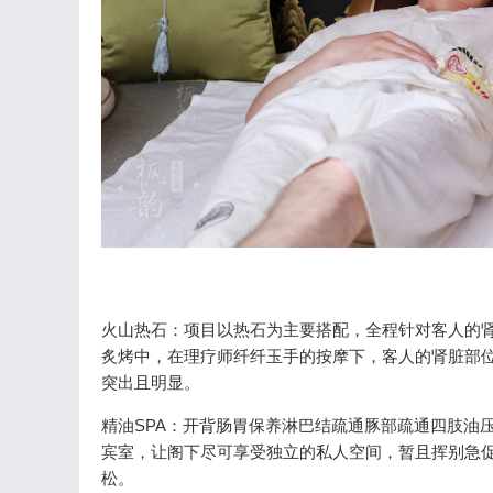
火山热石：项目以热石为主要搭配，全程针对客人的
炙烤中，在理疗师纤纤玉手的按摩下，客人的肾脏部
突出且明显。
精油SPA：开背肠胃保养淋巴结疏通豚部疏通四肢油
宾室，让阁下尽可享受独立的私人空间，暂且挥别急
松。