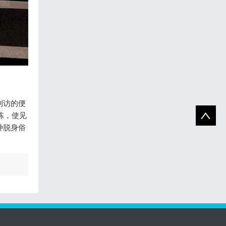
到访的便
栋，使见
种脱身俗