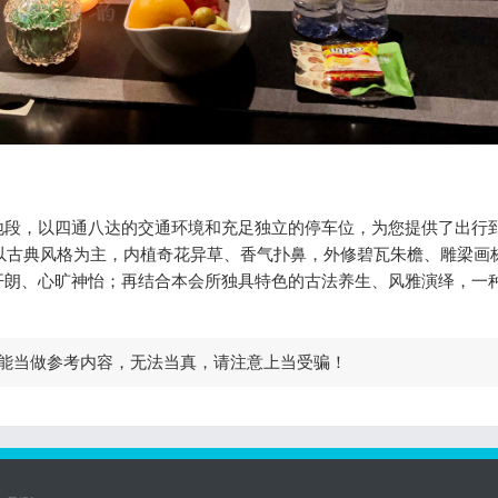
地段，以四通八达的交通环境和充足独立的停车位，为您提供了出行
以古典风格为主，内植奇花异草、香气扑鼻，外修碧瓦朱檐、雕梁画
开朗、心旷神怡；再结合本会所独具特色的古法养生、风雅演绎，一
能当做参考内容，无法当真，请注意上当受骗！