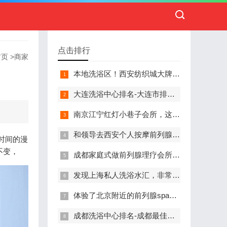
点击排行
首页
>
商家
本地洗浴区！西安纺织城大牌精英男子会馆.让你不负此行（新项目)）
大连洗浴中心排名-大连市排名前十的洗浴中心盘点
南京江宁红灯小巷子会所，这里您来了就不想走
和领导去西安个人按摩前列腺私人养生馆，体验一次最舒心的感受
时间的漫
不变，
成都家庭式做前列腺理疗会所,按摩按得特别舒服，放松减压的好地方
发现上海私人洗浴水汇，非常值得推荐的一个休闲场所
体验了北京附近的前列腺spa养生馆，刚体验完就忍不住分享出来
成都洗浴中心排名-成都最佳洗浴中心TOP10排名