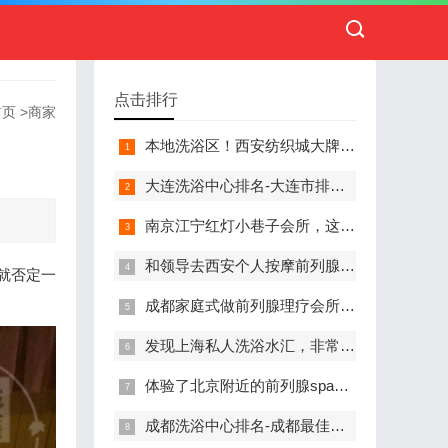
点击排行
首页
>
商家
本地洗浴区！西安纺织城大牌精英男子会馆.让你不负此行（新项目)）
大连洗浴中心排名-大连市排名前十的洗浴中心盘点
南京江宁红灯小巷子会所，这里您来了就不想走
和领导去西安个人按摩前列腺私人养生馆，体验一次最舒心的感受
就否定一
成都家庭式做前列腺理疗会所,按摩按得特别舒服，放松减压的好地方
发现上海私人洗浴水汇，非常值得推荐的一个休闲场所
体验了北京附近的前列腺spa养生馆，刚体验完就忍不住分享出来
成都洗浴中心排名-成都最佳洗浴中心TOP10排名