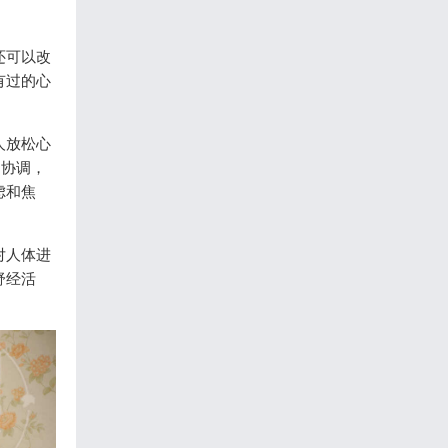
还可以改
有过的心
人放松心
的协调，
虑和焦
对人体进
舒经活