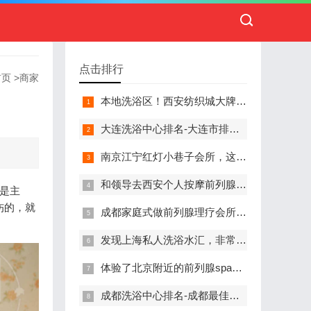
点击排行
首页
>
商家
本地洗浴区！西安纺织城大牌精英男子会馆.让你不负此行（新项目)）
大连洗浴中心排名-大连市排名前十的洗浴中心盘点
南京江宁红灯小巷子会所，这里您来了就不想走
和领导去西安个人按摩前列腺私人养生馆，体验一次最舒心的感受
是主
伤的，就
成都家庭式做前列腺理疗会所,按摩按得特别舒服，放松减压的好地方
发现上海私人洗浴水汇，非常值得推荐的一个休闲场所
体验了北京附近的前列腺spa养生馆，刚体验完就忍不住分享出来
成都洗浴中心排名-成都最佳洗浴中心TOP10排名