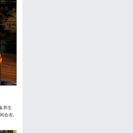
集养生
闲会友,