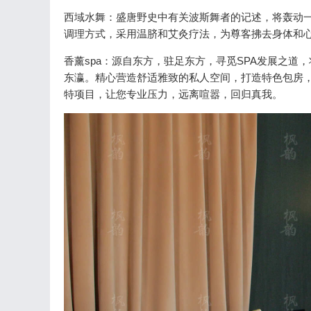
西域水舞：盛唐野史中有关波斯舞者的记述，将轰动
调理方式，采用温脐和艾灸疗法，为尊客拂去身体和
香薰spa：源自东方，驻足东方，寻觅SPA发展之道
东瀛。精心营造舒适雅致的私人空间，打造特色包房，
特项目，让您专业压力，远离喧嚣，回归真我。