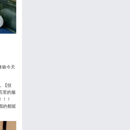
体验今天
，【技
店里的服
！！！
圆的都挺