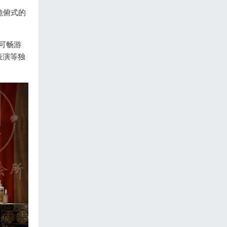
跪俯式的
即可畅游
表演等独