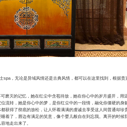
男士spa，无论是异域风情还是古典风情，都可以在这里找到，根据贵
不可磨灭的记忆，她在红尘中含苞待放，她在你心中的岁月盛开，用
穴位流转，她是你心中的梦，是你红尘中的一段情，融化你僵硬的身
体都获得了彻底的放松，让人怀着满满的虔诚去享受这人间普通却珍
要睡着了，唇边有满足的笑意，像个婴儿般自在到忘我。离开的时候
从容地走出来了。