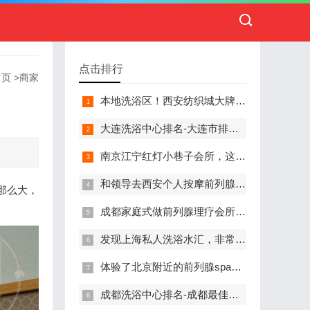
点击排行
首页
>
商家
本地洗浴区！西安纺织城大牌精英男子会馆.让你不负此行（新项目)）
大连洗浴中心排名-大连市排名前十的洗浴中心盘点
南京江宁红灯小巷子会所，这里您来了就不想走
和领导去西安个人按摩前列腺私人养生馆，体验一次最舒心的感受
那么大，
成都家庭式做前列腺理疗会所,按摩按得特别舒服，放松减压的好地方
发现上海私人洗浴水汇，非常值得推荐的一个休闲场所
体验了北京附近的前列腺spa养生馆，刚体验完就忍不住分享出来
成都洗浴中心排名-成都最佳洗浴中心TOP10排名