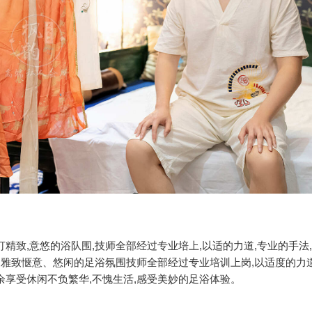
精致,意悠的浴队围,技师全部经过专业培上,以适的力道,专业的手法
打造雅致惬意、悠闲的足浴氛围技师全部经过专业培训上岗,以适度的力
余享受休闲不负繁华,不愧生活,感受美妙的足浴体验。