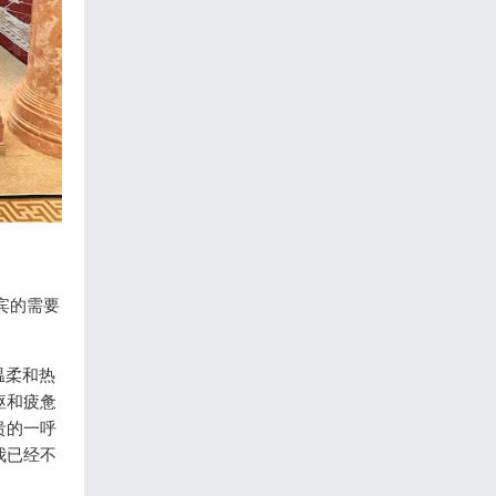
宾的需要
温柔和热
躯和疲惫
贵的一呼
我已经不