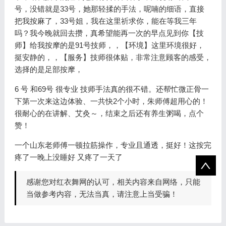
号，没错就是33号，她那轻揉的手法，呢喃的细语，直接
把我按麻了，33号姐，我在这里祈求你，能在等我三年
吗？我今晚就回去攒，真希望能再一次的早点见到你【技
师】给我按摩的是91号技师，，【环境】这里环境很好，
挺安静的，，【服务】技师很体贴，非常注意顾客的感受，
选择的是足部按摩，
6 号 和69号 很专业 技师手法真的很不错。还帮忙微正骨一
下第一次来这边体验、一共快2个小时，朱师傅超用心的！
很耐心的在讲解、艾灸～，结束之后还有养生粥喝，点个
赞！
一个山东老师傅一顿拉筋操作，专业且通透，挺好！这按完
疼了一晚上没睡好 又疼了一天了
感谢您对红衣舞网的认可，相关内容来自网络，只能
当做参考内容，无法当真，请注意上当受骗！