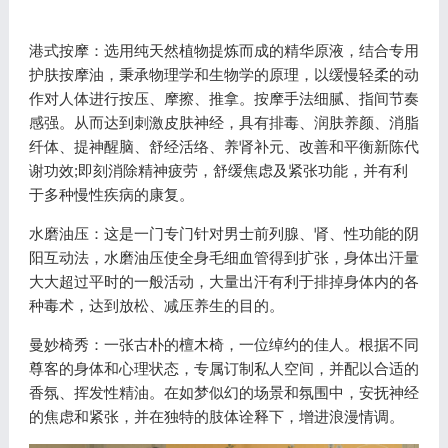
港式按摩：选用纯天然植物提炼而成的精华原液，结合专用
护肤按摩油，秉承物理学和生物学的原理，以缓慢轻柔的动
作对人体进行按压、摩擦、推拿。按摩手法细腻、指间节奏
感强。从而达到刺激皮肤神经，具有排毒、润肤养颜、消脂
纤体、提神醒脑、舒经活络、养肾补元、改善和平衡新陈代
谢功效;即刻消除精神疲劳，舒缓焦虑及紧张功能，并有利
于多种慢性疾病的康复。
水磨油压：这是一门专门针对男士前列腺、肾、性功能的阴
阳互动法，水磨油压使全身毛细血管得到扩张，身体出汗量
大大超过平时的一般活动，大量出汗有利于排掉身体内的各
种毒术，达到放松、减压养生的目的。
曼妙椅秀：一张古朴的檀木椅，一位绰约的佳人。根据不同
尊客的身体和心理状态，专属订制私人空间，并配以合适的
香氛、挥发性精油。在如梦似幻的场景和氛围中，安抚神经
的焦虑和紧张，并在独特的肢体诠释下，增进浪漫情调。