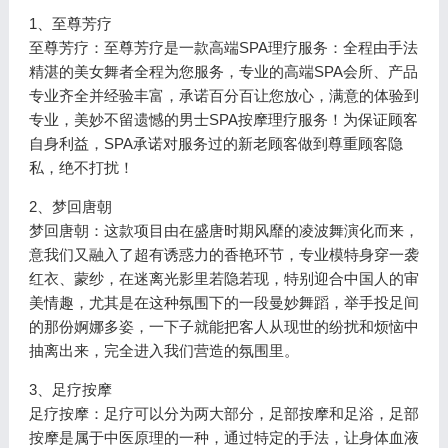
1、至尊芳疗
至尊芳疗：至尊芳疗是一款高端SPA理疗服务：全程由手法
精湛的美女舞者全程为您服务，专业的高端SPA会所、产品
专业齐全并经验丰富，承诺百分百让您放心，满意的体验到
专业，美妙不留遗憾的男士SPA按摩理疗服务！为保证顾客
自身利益，SPA承诺对服务过的新老顾客做到尊重顾客隐
私，绝不打扰！
2、梦回唐朝
梦回唐朝：这款项目由在盛唐时期风靡的凌波舞演化而来，
意我们又融入了超有诱惑力的香艳环节，专业模特身穿一袭
红衣、蒙纱，在迷离光影里若隐若现，特别迎合中国人的审
美情趣，尤其是在这种氛围下的一段曼妙舞蹈，举手投足间
的那份婀娜多姿，一下子就能把客人从现世的纷扰和烦恼中
抽离出来，完全进入我们营造的氛围里。
3、足疗按摩
足疗按摩：足疗可以分为两大部分，足部按摩和足浴，足部
按摩是属于中医原理的一种，通过特定的手法，让身体血液