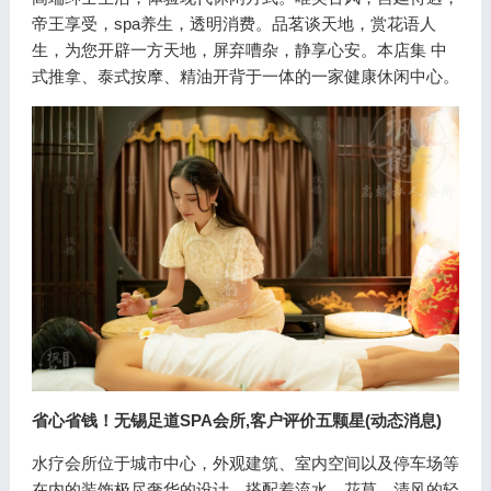
帝王享受，spa养生，透明消费。品茗谈天地，赏花语人
生，为您开辟一方天地，屏弃嘈杂，静享心安。本店集 中
式推拿、泰式按摩、精油开背于一体的一家健康休闲中心。
省心省钱！无锡足道SPA会所,客户评价五颗星(动态消息)
水疗会所位于城市中心，外观建筑、室内空间以及停车场等
在内的装饰极尽奢华的设计，搭配着流水、花草、清风的轻