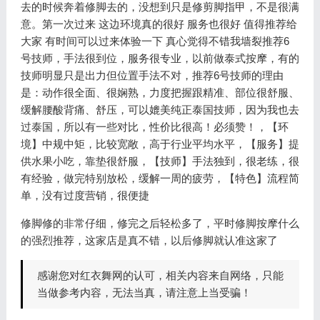
去的时候奔着修脚去的，没想到只是修剪脚指甲，不是很满
意。第一次过来 这边环境真的很好 服务也很好 值得推荐给
大家 有时间可以过来体验一下 真心觉得不错我墙裂推荐6
号技师，手法很到位，服务很专业，以前做泰式按摩，有的
技师明显只是出力但位置手法不对，推荐6号技师的理由
是：动作很全面、很娴熟，力度把握跟精准、部位很舒服、
缓解腰酸背痛、舒压，可以媲美纯正泰国技师，因为我也去
过泰国，所以有一些对比，性价比很高！必须赞！，【环
境】中规中矩，比较宽敞，高于行业平均水平，【服务】提
供水果小吃，靠垫很舒服，【技师】手法独到，很老练，很
有经验，做完特别放松，缓解一周的疲劳，【特色】流程简
单，没有过度营销，很便捷
修脚修的非常仔细，修完之后轻松多了，平时修脚按摩什么
的强烈推荐，这家店是真不错，以后修脚就认准这家了
感谢您对红衣舞网的认可，相关内容来自网络，只能
当做参考内容，无法当真，请注意上当受骗！