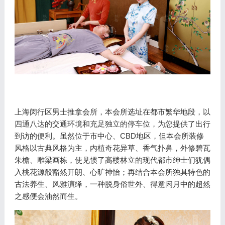
上海闵行区男士推拿会所，本会所选址在都市繁华地段，以
四通八达的交通环境和充足独立的停车位，为您提供了出行
到访的便利。虽然位于市中心、CBD地区，但本会所装修
风格以古典风格为主，内植奇花异草、香气扑鼻，外修碧瓦
朱檐、雕梁画栋，使见惯了高楼林立的现代都市绅士们犹偶
入桃花源般豁然开朗、心旷神怡；再结合本会所独具特色的
古法养生、风雅演绎，一种脱身俗世外、得意闲月中的超然
之感便会油然而生。