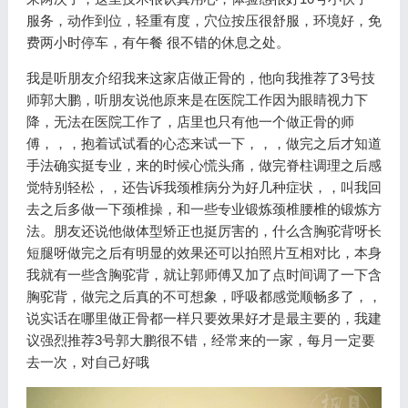
服务，动作到位，轻重有度，穴位按压很舒服，环境好，免
费两小时停车，有午餐 很不错的休息之处。
我是听朋友介绍我来这家店做正骨的，他向我推荐了3号技
师郭大鹏，听朋友说他原来是在医院工作因为眼睛视力下
降，无法在医院工作了，店里也只有他一个做正骨的师
傅，，，抱着试试看的心态来试一下，，，做完之后才知道
手法确实挺专业，来的时候心慌头痛，做完脊柱调理之后感
觉特别轻松，，还告诉我颈椎病分为好几种症状，，叫我回
去之后多做一下颈椎操，和一些专业锻炼颈椎腰椎的锻炼方
法。朋友还说他做体型矫正也挺厉害的，什么含胸驼背呀长
短腿呀做完之后有明显的效果还可以拍照片互相对比，本身
我就有一些含胸驼背，就让郭师傅又加了点时间调了一下含
胸驼背，做完之后真的不可想象，呼吸都感觉顺畅多了，，
说实话在哪里做正骨都一样只要效果好才是最主要的，我建
议强烈推荐3号郭大鹏很不错，经常来的一家，每月一定要
去一次，对自己好哦