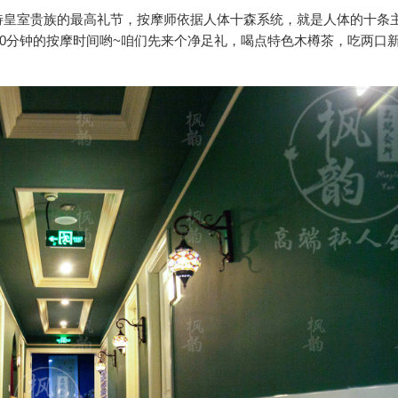
待皇室贵族的最高礼节，按摩师依据人体十森系统，就是人体的十条
70分钟的按摩时间哟~咱们先来个净足礼，喝点特色木樽茶，吃两口