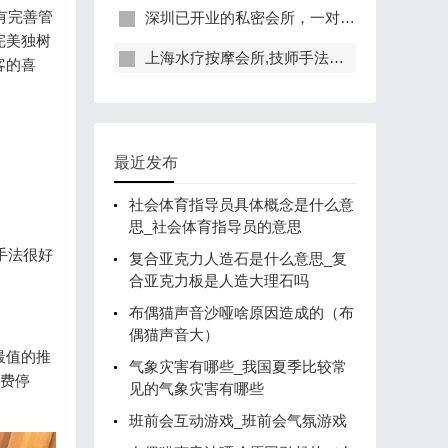
有完善管
深圳已开业的私密会所，一对一服务，保证给你带来绝佳体验
完美独树
上海水疗按摩会所,技师手法专业，休闲度假的好去处
客的喜
最近发布
社会体育指导员具体概念是什么意
思_社会体育指导员的意思
手法很好
复合亚克力人造石是什么意思_复
合亚克力板是人造大理石吗
布偶猫声音沙哑啥原因造成的（布
偶猫声音大）
最值的推
气象灾害有哪些_我国夏季比较常
免费停
见的气象灾害有哪些
班前会互动游戏_班前会气氛游戏