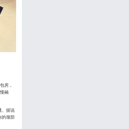
色包房，
慢慢融
通。据说
你的颈部