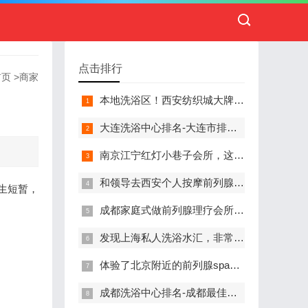
点击排行
首页
>
商家
本地洗浴区！西安纺织城大牌精英男子会馆.让你不负此行（新项目)）
大连洗浴中心排名-大连市排名前十的洗浴中心盘点
南京江宁红灯小巷子会所，这里您来了就不想走
和领导去西安个人按摩前列腺私人养生馆，体验一次最舒心的感受
生短暂，
成都家庭式做前列腺理疗会所,按摩按得特别舒服，放松减压的好地方
发现上海私人洗浴水汇，非常值得推荐的一个休闲场所
体验了北京附近的前列腺spa养生馆，刚体验完就忍不住分享出来
成都洗浴中心排名-成都最佳洗浴中心TOP10排名