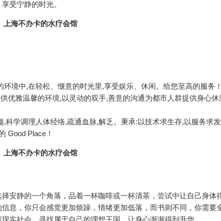
，享受宁静的时光。
的环境中,在轻松、惬意的时光里,享受娱乐、休闲。给您至高的服务
提供优雅温馨的环境,以灵动的双手,善意的沟通为都市人群提供身心休
,科学调理人体经络,疏通血脉,解乏。秉承:以技术求生存,以服务求
od Place！
选择安静的一个角落，品着一杯咖啡或一杯清茶，尝试中让自己身体
的信息，你只会感觉更加烦躁，情绪更加低落，而书则不同，你需要
离现实社会，寻找属于自己的理想王国，让身心渐渐得到升华。