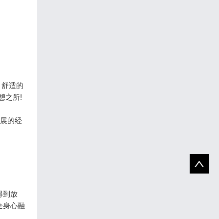
！舒适的
憩之所!
发展的经
得到放
全身心融