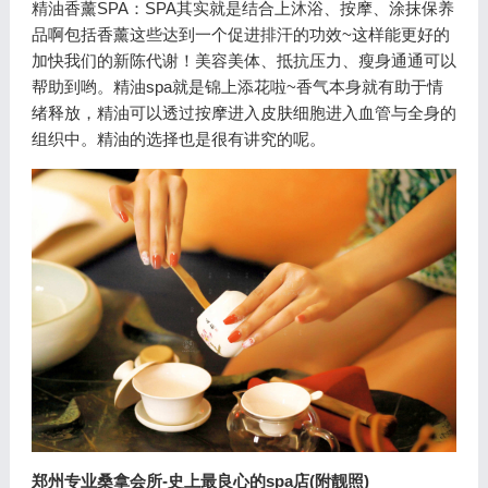
精油香薰SPA：SPA其实就是结合上沐浴、按摩、涂抹保养
品啊包括香薰这些达到一个促进排汗的功效~这样能更好的
加快我们的新陈代谢！美容美体、抵抗压力、瘦身通通可以
帮助到哟。精油spa就是锦上添花啦~香气本身就有助于情
绪释放，精油可以透过按摩进入皮肤细胞进入血管与全身的
组织中。精油的选择也是很有讲究的呢。
郑州专业桑拿会所-史上最良心的spa店(附靓照)