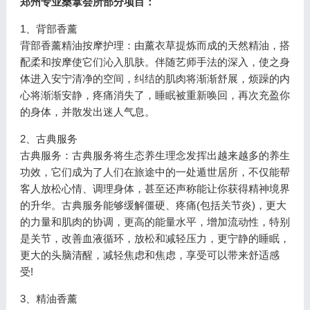
郑州专业桑拿会所部分项目：
1、背部香薰
背部香薰精油按摩护理：由薰衣草提炼而成的天然精油，搭
配柔和按摩使它们沁入肌肤。伴随艺师手法的深入，使之身
体进入安宁清净的空间，纠结的肌肉将渐渐舒展，烦躁的内
心将渐渐安静，疼痛消失了，睡眠被重新唤回，再次充盈你
的身体，并散发出迷人气息。
2、古典服务
古典服务：古典服务将生态养生理念发挥出越来越多的养生
功效，它们成为了人们在旅途中的一处遁世居所，不仅能帮
客人放松心情、调理身体，甚至还声称能让你获得精神境界
的升华。古典服务能够缓解僵硬、疼痛(包括关节炎)，更大
的力量和肌肉的协调，更高的能量水平，增加流动性，特别
是关节，改善血液循环，放松和减轻压力，更宁静的睡眠，
更大的头脑清醒，减轻焦虑和焦虑，享受可以带来舒适感
受!
3、精油香薰