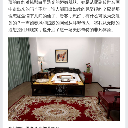
薄的红纱难掩那白里透光的娇嫩肌肤。她是从哪副传世名画
中走出来的吗？不对，谁人能画出如此的风姿绰约？应是那
贪恋红尘谪下凡间的仙子。贵客，您好，有什么可以为您服
务的？一声如春风和煦般的问候从耳畔传入，将我从无限的
遐想拉回到现实，也开启了这一场美妙奇特的非凡体验。