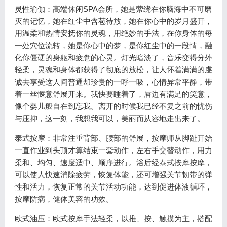
灵性瑜伽：高端休闲SPA会所，她是萦绕在你脑海中不可磨
灭的记忆，她在红尘中含苞待放，她在你心中的岁月盛开，
用温柔和热情安抚你的灵魂，用绝妙的手法，在你身体的每
一处穴位流转，她是你心中的梦，是你红尘中的一段情，融
化你僵硬的身躯和疲惫的心灵。灯光暗淡了，音乐变得分外
轻柔，灵魂和身体都获得了彻底的放松，让人怀着满满的虔
诚去享受这人间普通却珍贵的一呼一吸，心情异常平静，带
着一丝惬意舒展开来。我快要睡着了，唇边有满足的笑意，
像个婴儿般自在到忘我。离开的时候我已经不复之前的忧伤
与压抑，这一刻，我想我可以，美丽而从容地走出来了。
泰式按摩：非常注重背部、腰部的舒展，按摩师从脚趾开始
一直作业到头顶才算结束一套动作，左右手交替动作，用力
柔和、均匀、速度适中、顺序进行。浴后经泰式按摩按摩，
可以使人快速消除疲劳，恢复体能，还可增强关节韧带的弹
性和活力，恢复正常的关节活动功能，达到促进体液循环，
按摩防病，健体美容的功效。
欧式油压：欧式按摩手法轻柔，以推、按、触摸为主，搭配