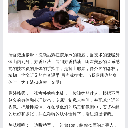
清香减压按摩：洗澡后躺在按摩床的谦虚，当技术的变暖身
体由内到外，芳香疗法，闻到芳香精油，听着美妙的音乐感
觉的技术员的身体的手指甲，是肾上腺素，像外面的森林，
植物，恍惚听见的声音温柔”贵宾或技术。当我发现你的身
体时，为了清扫疲劳，光明!
曼妙椅秀：一张古朴的檀木椅，一位绰约的佳人。根据不同
尊客的身体和心理状态，专属订制私人空间，并配以合适的
香氛、挥发性精油。在如梦似幻的场景和氛围中，安抚神经
的焦虑和紧张，并在独特的肢体诠释下，增进浪漫情调。
琴瑟和鸣：一边听琴音，一边做spa，给你按摩的是美人，