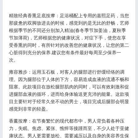
精致经典香熏足底按摩：足浴桶配上专用的嘉熙足药，当您
那疲惫的双脚放进去的时候，感觉到的是无比的舒畅，艺师
根据季节的不同还分别加入精油(春冬季节加姜油，夏秋季
节加薄荷)，艺师根据您的健康状况，对症下手，使您在享
受香熏的同时，有所针对的改善您的健康状况，让您的第二
心脏得到充分的保养.建议您有条件最好每周至少保养一
次。
雍容雅步：运用玉石板，对客人的腿部进行舒缓经络的调
理。因为腿部位于人体的下方，容易造成血液的流通不畅和
阻塞。此款项目在放松腿部肌肉的同时，可以有效刺激和促
进腿部血液的循环，进而给身体输送更充沛的能量。这款项
目主要针对于经常久坐不动的男士，项目完成后腿部会明显
感觉到非常的轻盈。
香薰按摩：在节奏繁忙的现代都市中，男人背负着各种压
力，失眠、焦虑、紧张、憔悴等接踵而至，不少人处于亚健
康状态。男人更需要放松、需要减压以及自身的美容养生保