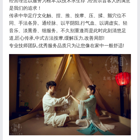
经营理念以服务为根本,以技术求生存”,经营宗旨客人的满意
是我们的追求！
传承中华足疗文化触、捏、推、按摩、压、揉、颤穴位不
同、手法各异。通经脉、以平阴阳,行气血、以调虚实。轻
音乐、淡熏香、细服务。不久别重逢而是此时此刻清悠足
道,匠心传承,中式古法按摩,缓解压力,改善局部!
专业技师团队,优秀服务品质只为让您像在家中一般舒适!