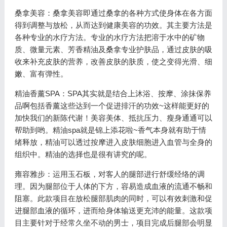
桑拿美容：桑拿美容即通过桑拿的各种方式使身体在各方面
得到调整与放松，从而达到健康美容的功效。其主要方法是
各种专业的水疗方法。专业的水疗方法把溶于水中的矿物
质、微量元素、芳香精油及桑拿专业护肤品，通过皮肤的吸
收来补充皮肤的营养，改善皮肤的肤质，使之变得光滑、细
嫩、富有弹性。
精油香薰SPA：SPA其实就是结合上沐浴、按摩、涂抹保养
品啊包括香薰这些达到一个促进排汗的功效~这样能更好的
加快我们的新陈代谢！美容美体、抵抗压力、瘦身通通可以
帮助到哟。精油spa就是锦上添花啦~香气本身就有助于情
绪释放，精油可以透过按摩进入皮肤细胞进入血管与全身的
组织中。精油的选择也是很有讲究的呢。
雍容雅步：运用玉石板，对客人的腿部进行舒缓经络的调
理。因为腿部位于人体的下方，容易造成血液的流通不畅和
阻塞。此款项目在放松腿部肌肉的同时，可以有效刺激和促
进腿部血液的循环，进而给身体输送更充沛的能量。这款项
目主要针对于经常久坐不动的男士，项目完成后腿部会明显