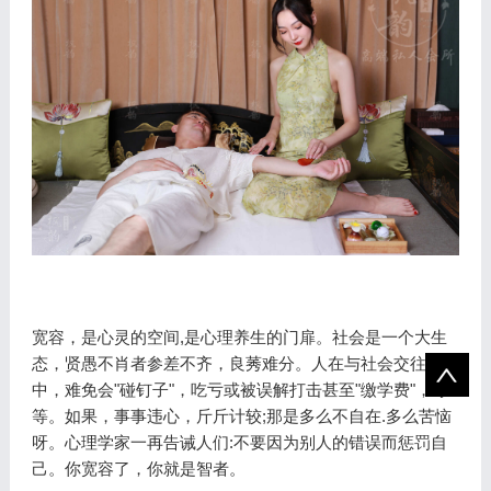
宽容，是心灵的空间,是心理养生的门扉。社会是一个大生
态，贤愚不肖者参差不齐，良莠难分。人在与社会交往过程
中，难免会"碰钉子"，吃亏或被误解打击甚至"缴学费"，等
等。如果，事事违心，斤斤计较;那是多么不自在.多么苦恼
呀。心理学家一再告诫人们:不要因为别人的错误而惩罚自
己。你宽容了，你就是智者。