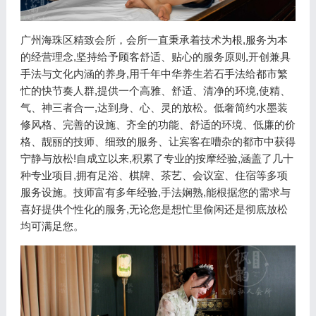
广州海珠区精致会所，会所一直秉承着技术为根,服务为本
的经营理念,坚持给予顾客舒适、贴心的服务原则,开创兼具
手法与文化内涵的养身,用千年中华养生若石手法给都市繁
忙的快节奏人群,提供一个高雅、舒适、清净的环境,使精、
气、神三者合一,达到身、心、灵的放松。低奢简约水墨装
修风格、完善的设施、齐全的功能、舒适的环境、低廉的价
格、靓丽的技师、细致的服务、让宾客在嘈杂的都市中获得
宁静与放松!自成立以来,积累了专业的按摩经验,涵盖了几十
种专业项目,拥有足浴、棋牌、茶艺、会议室、住宿等多项
服务设施。技师富有多年经验,手法娴熟,能根据您的需求与
喜好提供个性化的服务,无论您是想忙里偷闲还是彻底放松
均可满足您。