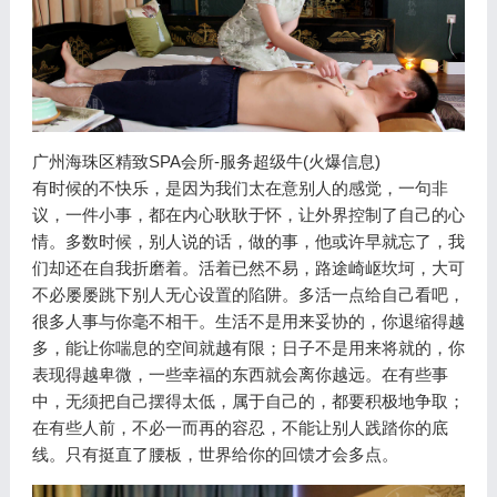
广州海珠区精致SPA会所-服务超级牛(火爆信息)
有时候的不快乐，是因为我们太在意别人的感觉，一句非
议，一件小事，都在内心耿耿于怀，让外界控制了自己的心
情。多数时候，别人说的话，做的事，他或许早就忘了，我
们却还在自我折磨着。活着已然不易，路途崎岖坎坷，大可
不必屡屡跳下别人无心设置的陷阱。多活一点给自己看吧，
很多人事与你毫不相干。生活不是用来妥协的，你退缩得越
多，能让你喘息的空间就越有限；日子不是用来将就的，你
表现得越卑微，一些幸福的东西就会离你越远。在有些事
中，无须把自己摆得太低，属于自己的，都要积极地争取；
在有些人前，不必一而再的容忍，不能让别人践踏你的底
线。只有挺直了腰板，世界给你的回馈才会多点。