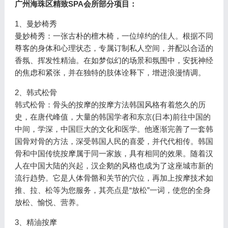
广州海珠区精致SPA会所部分项目：
1、曼妙椅秀
曼妙椅秀：一张古朴的檀木椅，一位绰约的佳人。根据不同
尊客的身体和心理状态，专属订制私人空间，并配以合适的
香氛、挥发性精油。在如梦似幻的场景和氛围中，安抚神经
的焦虑和紧张，并在独特的肢体诠释下，增进浪漫情调。
2、韩式松骨
韩式松骨：骨头的按摩的按摩方法韩国风格有着悠久的历
史，在唐代峰值，大量的韩国学者和东京(日本)前往中国的
中间，学深，中国巨大的文化和医学。他逐渐完善了一套韩
国骨对骨的方法，深受韩国人民的喜爱，并代代相传。韩国
骨和中国传统按摩属于同一家族，具有相同的效果。随着汉
人在中国大陆的兴起，汉企鹅的风格也成为了这座城市新的
流行趋势。它是人体骨骼和关节的穴位，再加上按摩技术如
推、拉、松等为您服务，其亮点是“放松”一词，使您的全身
放松、愉悦、营养。
3、精油按摩