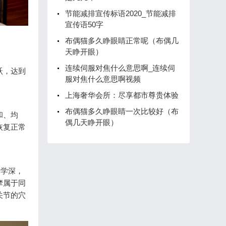
节能减排宣传标语2020_节能减排
宣传语50字
布偶猫多久睁眼睛正常呢（布偶几
天睁开眼）
连续伺服对焦什么意思啊_连续伺
跃，达到
服对焦什么意思啊视频
上海奢华会所：尽享都市尊贵体验
布偶猫多久睁眼睛一次比较好（布
和、均
偶几天睁开眼）
恢复正常
，学深，
摩属于同
关节的穴