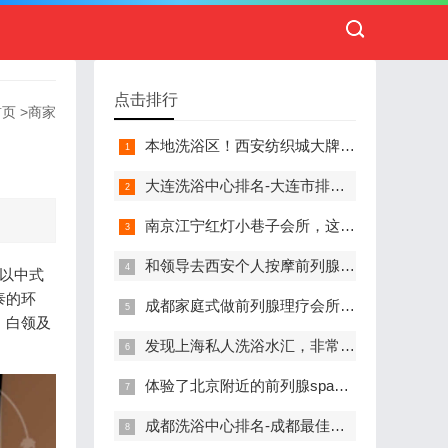
点击排行
首页
>
商家
本地洗浴区！西安纺织城大牌精英男子会馆.让你不负此行（新项目)）
大连洗浴中心排名-大连市排名前十的洗浴中心盘点
南京江宁红灯小巷子会所，这里您来了就不想走
和领导去西安个人按摩前列腺私人养生馆，体验一次最舒心的感受
所以中式
泰的环
成都家庭式做前列腺理疗会所,按摩按得特别舒服，放松减压的好地方
、白领及
发现上海私人洗浴水汇，非常值得推荐的一个休闲场所
体验了北京附近的前列腺spa养生馆，刚体验完就忍不住分享出来
成都洗浴中心排名-成都最佳洗浴中心TOP10排名