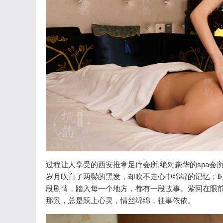
过程让人享受的西安推拿足疗会所,绝对豪华的spa会所(2
岁月吹白了两鬓的黑发，却吹不走心中绵绵的记忆；
段剧情，踏入每一个地方，都有一段故事。萦回在眼
那景，总是跃上心灵，情丝绵绵，往事依依。