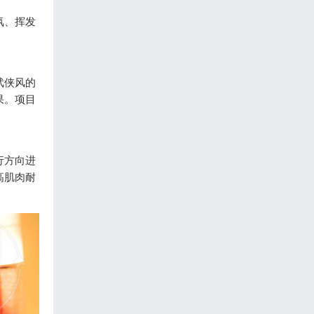
氛、挥发
武侠风的
果。项目
行方向进
高肌肉耐