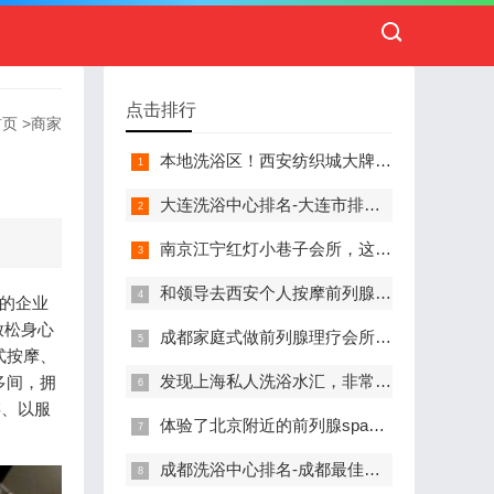
点击排行
首页
>
商家
本地洗浴区！西安纺织城大牌精英男子会馆.让你不负此行（新项目)）
大连洗浴中心排名-大连市排名前十的洗浴中心盘点
南京江宁红灯小巷子会所，这里您来了就不想走
和领导去西安个人按摩前列腺私人养生馆，体验一次最舒心的感受
神的企业
放松身心
成都家庭式做前列腺理疗会所,按摩按得特别舒服，放松减压的好地方
式按摩、
发现上海私人洗浴水汇，非常值得推荐的一个休闲场所
多间，拥
存、以服
体验了北京附近的前列腺spa养生馆，刚体验完就忍不住分享出来
成都洗浴中心排名-成都最佳洗浴中心TOP10排名