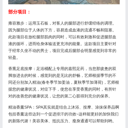
部分项目：
雍容雅步：运用玉石板，对客人的腿部进行舒缓经络的调理。
因为腿部位于人体的下方，容易造成血液的流通不畅和阻塞。
此款项目在放松腿部肌肉的同时，可以有效刺激和促进腿部血
液的循环，进而给身体输送更充沛的能量。这款项目主要针对
于经常久坐不动的男士，项目完成后腿部会明显感觉到非常的
轻盈。
香熏足底按摩：足浴桶配上专用的嘉熙足药，当您那疲惫的双
脚放进去的时候，感觉到的是无比的舒畅，艺师根据季节的不
同还分别加入精油(春冬季节加姜油，夏秋季节加薄荷)，艺师根
据您的健康状况，对症下手，使您在享受香熏的同时，有所针
对的改善您的健康状况，让您的第二心脏得到充分的保养。
精油香薰SPA：SPA其实就是结合上沐浴、按摩、涂抹保养品啊
包括香薰这些达到一个促进排汗的功效~这样能更好的加快我们
的新陈代谢！美容美体、抵抗压力、瘦身通通可以帮助到哟。