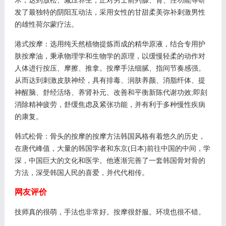
发了最独特的阴阳互动法，采用女性的甘甜柔美弥补刺激男性
的雄性荷尔蒙疗法。
港式按摩：选用纯天然植物提炼而成的精华原液，结合专用护
肤按摩油，秉承物理学和生物学的原理，以缓慢轻柔的动作对
人体进行按压、摩擦、推拿。按摩手法细腻、指间节奏感强。
从而达到刺激皮肤神经，具有排毒、润肤养颜、消脂纤体、提
神醒脑、舒经活络、养肾补元、改善和平衡新陈代谢功效;即刻
消除精神疲劳，舒缓焦虑及紧张功能，并有利于多种慢性疾病
的康复。
韩式松骨：骨头的按摩的按摩方法韩国风格有着悠久的历史，
在唐代峰值，大量的韩国学者和东京(日本)前往中国的中间，学
深，中国巨大的文化和医学。他逐渐完善了一套韩国骨对骨的
方法，深受韩国人民的喜爱，并代代相传。
网友评价
技师真的很萌，手法也非常好。按摩很舒服。环境也很不错。