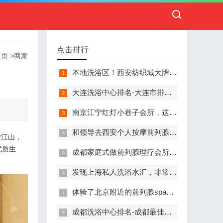
点击排行
首页
>
商家
本地洗浴区！西安纺织城大牌精英男子会馆.让你不负此行（新项目)）
大连洗浴中心排名-大连市排名前十的洗浴中心盘点
南京江宁红灯小巷子会所，这里您来了就不想走
和领导去西安个人按摩前列腺私人养生馆，体验一次最舒心的感受
壁江山，
优质生
成都家庭式做前列腺理疗会所,按摩按得特别舒服，放松减压的好地方
发现上海私人洗浴水汇，非常值得推荐的一个休闲场所
体验了北京附近的前列腺spa养生馆，刚体验完就忍不住分享出来
成都洗浴中心排名-成都最佳洗浴中心TOP10排名