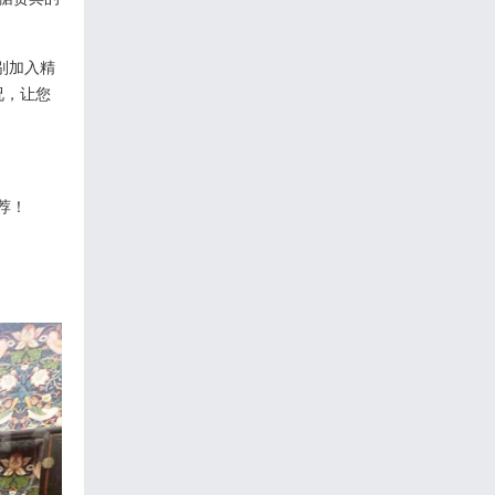
别加入精
况，让您
荐！