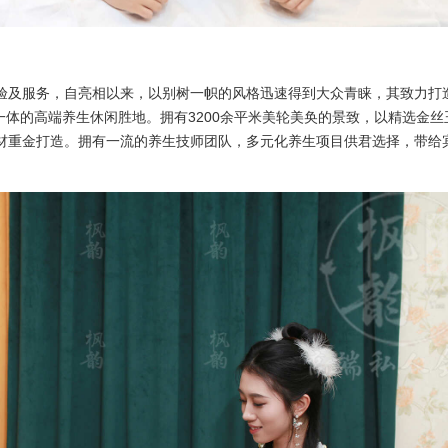
验及服务，自亮相以来，以别树一帜的风格迅速得到大众青睐，其致力打
一体的高端养生休闲胜地。拥有3200余平米美轮美奂的景致，以精选金丝
材重金打造。拥有一流的养生技师团队，多元化养生项目供君选择，带给