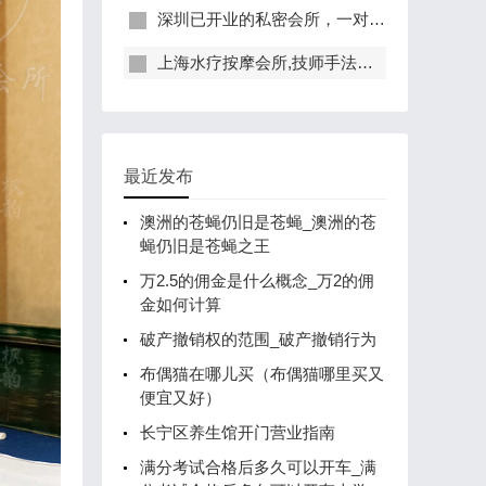
深圳已开业的私密会所，一对一服务，保证给你带来绝佳体验
上海水疗按摩会所,技师手法专业，休闲度假的好去处
最近发布
澳洲的苍蝇仍旧是苍蝇_澳洲的苍
蝇仍旧是苍蝇之王
万2.5的佣金是什么概念_万2的佣
金如何计算
破产撤销权的范围_破产撤销行为
布偶猫在哪儿买（布偶猫哪里买又
便宜又好）
长宁区养生馆开门营业指南
满分考试合格后多久可以开车_满