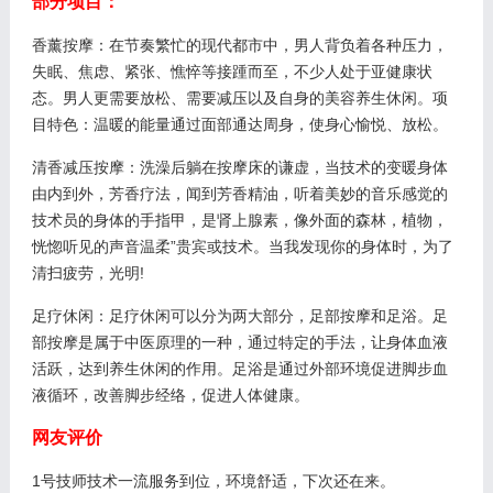
部分项目：
香薰按摩：在节奏繁忙的现代都市中，男人背负着各种压力，
失眠、焦虑、紧张、憔悴等接踵而至，不少人处于亚健康状
态。男人更需要放松、需要减压以及自身的美容养生休闲。项
目特色：温暖的能量通过面部通达周身，使身心愉悦、放松。
清香减压按摩：洗澡后躺在按摩床的谦虚，当技术的变暖身体
由内到外，芳香疗法，闻到芳香精油，听着美妙的音乐感觉的
技术员的身体的手指甲，是肾上腺素，像外面的森林，植物，
恍惚听见的声音温柔”贵宾或技术。当我发现你的身体时，为了
清扫疲劳，光明!
足疗休闲：足疗休闲可以分为两大部分，足部按摩和足浴。足
部按摩是属于中医原理的一种，通过特定的手法，让身体血液
活跃，达到养生休闲的作用。足浴是通过外部环境促进脚步血
液循环，改善脚步经络，促进人体健康。
网友评价
1号技师技术一流服务到位，环境舒适，下次还在来。