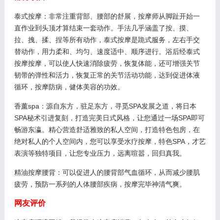
泰式按摩：非常注重背部、腰部的舒展，按摩师从脚趾开始一
直作业到头顶才算结束一套动作。手法几乎涵盖了按、摸、
拉、拽、揉、捏等所有动作，泰式按摩是跪式服务，左右手交
替动作，用力柔和、均匀、速度适中、顺序进行。浴后经泰式
按摩按摩，可以使人快速消除疲劳，恢复体能，还可增强关节
韧带的弹性和活力，恢复正常的关节活动功能，达到促进体液
循环，按摩防病，健体美容的功效。
香薰spa：源自东方，驻足东方，寻觅SPA发展之道，将日本
SPA秘术引进复刻，打造完美日式风格，让您通过一场SPA即可
畅游东瀛。精心营造舒适雅致的私人空间，打造特色包房，在
绝对私人的个人空间内，您可以享受水疗按摩，特色SPA，才艺
表演等独特项目，让您专业压力，远离喧嚣，回归真我。
精油按摩腰背：可以促进人的腰背部气血循环，从而减少腰肌
疲劳，预防一系列的人体腰部疾病，按摩完毕神清气爽。
网友评价