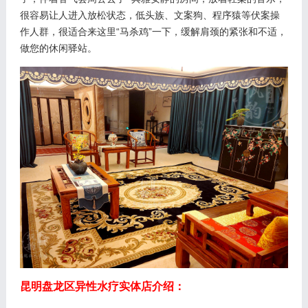
很容易让人进入放松状态，低头族、文案狗、程序猿等伏案操
作人群，很适合来这里“马杀鸡”一下，缓解肩颈的紧张和不适，
做您的休闲驿站。
昆明盘龙区异性水疗实体店介绍：