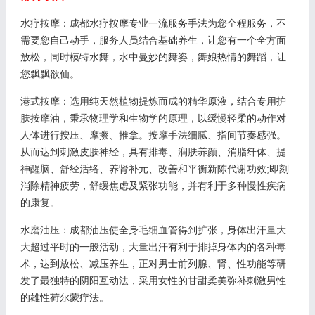
水疗按摩：成都水疗按摩专业一流服务手法为您全程服务，不
需要您自己动手，服务人员结合基础养生，让您有一个全方面
放松，同时模特水舞，水中曼妙的舞姿，舞娘热情的舞蹈，让
您飘飘欲仙。
港式按摩：选用纯天然植物提炼而成的精华原液，结合专用护
肤按摩油，秉承物理学和生物学的原理，以缓慢轻柔的动作对
人体进行按压、摩擦、推拿。按摩手法细腻、指间节奏感强。
从而达到刺激皮肤神经，具有排毒、润肤养颜、消脂纤体、提
神醒脑、舒经活络、养肾补元、改善和平衡新陈代谢功效;即刻
消除精神疲劳，舒缓焦虑及紧张功能，并有利于多种慢性疾病
的康复。
水磨油压：成都油压使全身毛细血管得到扩张，身体出汗量大
大超过平时的一般活动，大量出汗有利于排掉身体内的各种毒
术，达到放松、减压养生，正对男士前列腺、肾、性功能等研
发了最独特的阴阳互动法，采用女性的甘甜柔美弥补刺激男性
的雄性荷尔蒙疗法。