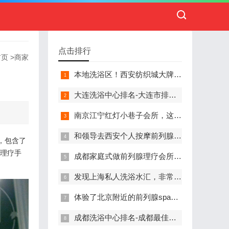
点击排行
首页
>
商家
本地洗浴区！西安纺织城大牌精英男子会馆.让你不负此行（新项目)）
大连洗浴中心排名-大连市排名前十的洗浴中心盘点
南京江宁红灯小巷子会所，这里您来了就不想走
和领导去西安个人按摩前列腺私人养生馆，体验一次最舒心的感受
，包含了
、理疗手
成都家庭式做前列腺理疗会所,按摩按得特别舒服，放松减压的好地方
发现上海私人洗浴水汇，非常值得推荐的一个休闲场所
体验了北京附近的前列腺spa养生馆，刚体验完就忍不住分享出来
成都洗浴中心排名-成都最佳洗浴中心TOP10排名