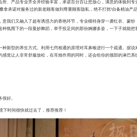
会所、产品专业齐全并经验丰富，承诺百分百让您放心，满意的体验到专
桑拿承诺对服务过的新老顾客做到尊重顾客隐私，绝不打扰!自备精油产品
，意我们又融入了超有诱惑力的香艳环节，专业模特身穿一袭红衣、蒙纱
这种氛围下的一段曼妙舞蹈，举手投足间的那份婀娜多姿，一下子就能把
。
一种新型的养生方式。利用七窍相通的原理对耳鼻喉进行一个疏通。据说
的感觉让人非常舒服放松，在耳烛作用的同时，还会给你的颈部的淋巴系
务很好。
环境下时间很快就过去了，推荐推荐！