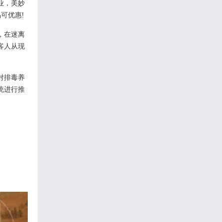
业，美妙
可优惠!
，在迷离
客人从现
对排毒养
统进行推