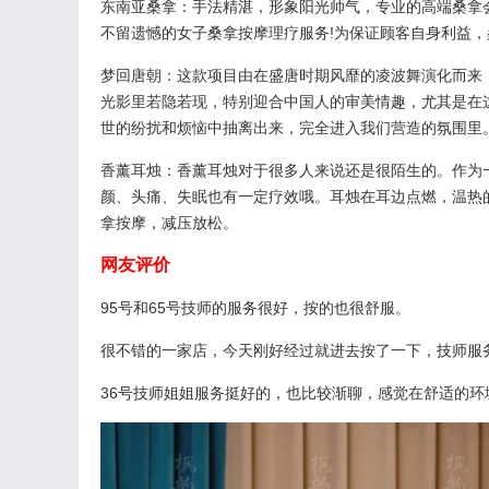
东南亚桑拿：手法精湛，形象阳光帅气，专业的高端桑拿
不留遗憾的女子桑拿按摩理疗服务!为保证顾客自身利益，
梦回唐朝：这款项目由在盛唐时期风靡的凌波舞演化而来
光影里若隐若现，特别迎合中国人的审美情趣，尤其是在
世的纷扰和烦恼中抽离出来，完全进入我们营造的氛围里
香薰耳烛：香薰耳烛对于很多人来说还是很陌生的。作为
颜、头痛、失眠也有一定疗效哦。耳烛在耳边点燃，温热
拿按摩，减压放松。
网友评价
95号和65号技师的服务很好，按的也很舒服。
很不错的一家店，今天刚好经过就进去按了一下，技师服
36号技师姐姐服务挺好的，也比较渐聊，感觉在舒适的