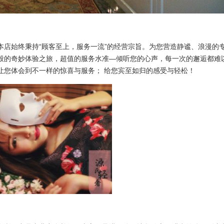
本店始终秉持“顾客至上，服务一流”的经营宗旨。为您营造静谧、浪漫的
般的奇妙体验之旅，超值的服务水准—倾听您的心声，每一次的邂逅都难
让您体会到不一样的惊喜与服务； 给您宾至如归的感受与轻松！