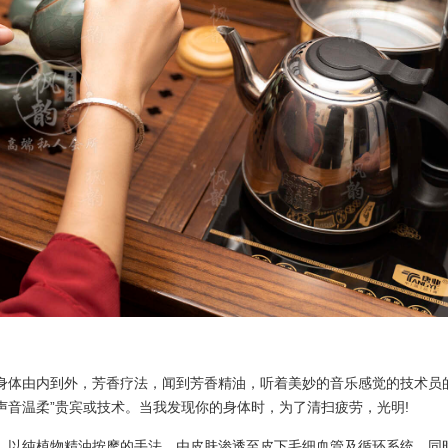
身体由内到外，芳香疗法，闻到芳香精油，听着美妙的音乐感觉的技术员
音温柔”贵宾或技术。当我发现你的身体时，为了清扫疲劳，光明!
，以纯植物精油按摩的手法，由皮肤渗透至皮下毛细血管及循环系统，同