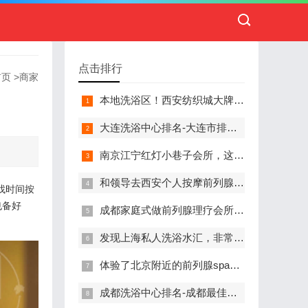
点击排行
首页
>
商家
本地洗浴区！西安纺织城大牌精英男子会馆.让你不负此行（新项目)）
大连洗浴中心排名-大连市排名前十的洗浴中心盘点
南京江宁红灯小巷子会所，这里您来了就不想走
和领导去西安个人按摩前列腺私人养生馆，体验一次最舒心的感受
找时间按
也备好
成都家庭式做前列腺理疗会所,按摩按得特别舒服，放松减压的好地方
发现上海私人洗浴水汇，非常值得推荐的一个休闲场所
体验了北京附近的前列腺spa养生馆，刚体验完就忍不住分享出来
成都洗浴中心排名-成都最佳洗浴中心TOP10排名