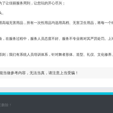
为了让佳丽服务周到，让您玩的开心尽兴；
头。
用高端无害用品，所有一次性用品均选用高档、无害卫生用品，将每一个
验，在服务过程中，服务人员态度不好、服务不专业将对其严厉处罚。上海
原则；我们有系统人员培训体系，针对舞者形体、造型、礼仪、文化修养
能当做参考内容，无法当真，请注意上当受骗！
们删除！