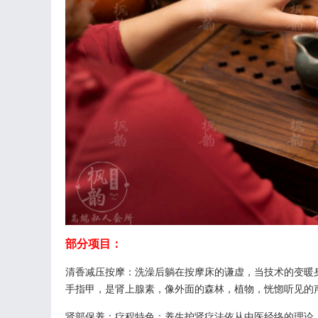
部分项目：
清香减压按摩：洗澡后躺在按摩床的谦虚，当技术的变暖
手指甲，是肾上腺素，像外面的森林，植物，恍惚听见的声
肾部保养：疗程特色：养生护肾疗法依从中医经络的理论