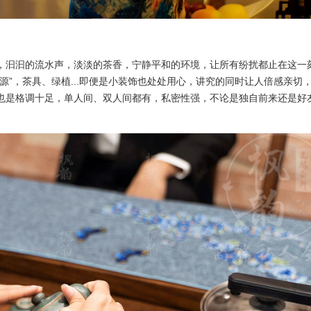
，汩汩的流水声，淡淡的茶香，宁静平和的环境，让所有纷扰都止在这一
源”，茶具、绿植...即便是小装饰也处处用心，讲究的同时让人倍感亲切
也是格调十足，单人间、双人间都有，私密性强，不论是独自前来还是好