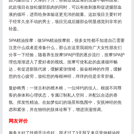
此款项目在放松腿部肌肉的同时，可以有效刺激和促进腿部血
液的循环，进而给身体输送更充沛的能量。这款项目主要针对
于经常久坐不动的男士，项目完成后腿部会明显感觉到非常的
轻盈。
SPA精油按摩：做SPA精油按摩前，很多女性都不知道自己需要
注意什么或者是准备什么，那么在这里我就给广大女性朋友们
分享一下经验，随着养生按摩SPA护理的逐步流行，按摩SPA护
理也渐渐进入了爱好者的视线。按摩可使私处的血液循环畅
达，有促进新陈代谢，缓解紧张情绪，振奋精神的作用，缓解
您的生心疲劳，放松您的每根神经，痒痒的但是非常舒服。
曼妙椅秀：一张古朴的檀木椅，一位绰约的佳人。根据不同尊
客的身体和心理状态，专属订制私人空间，并配以合适的香
氛、挥发性精油。在如梦似幻的场景和氛围中，安抚神经的焦
虑和紧张，并在独特的肢体诠释下，增进浪漫情调。
网友评价
服务太好了技师手法也好，我才过了3天我又来店里做精油按