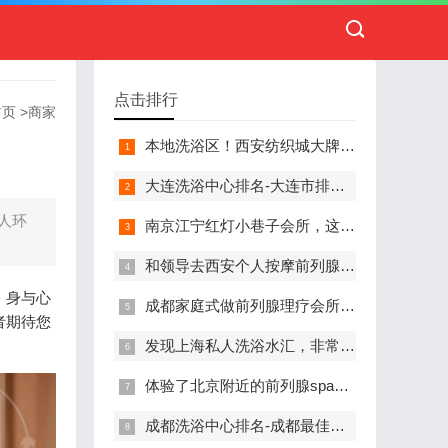
点击排行
首页
>
商家
本地洗浴区！西安纺织城大牌精英男子会馆.让你不负此行（新项目)）
大连洗浴中心排名-大连市排名前十的洗浴中心盘点
人环
南京江宁红灯小巷子会所，这里您来了就不想走
和领导去西安个人按摩前列腺私人养生馆，体验一次最舒心的感受
，身与心
成都家庭式做前列腺理疗会所,按摩按得特别舒服，放松减压的好地方
者期待您
发现上海私人洗浴水汇，非常值得推荐的一个休闲场所
体验了北京附近的前列腺spa养生馆，刚体验完就忍不住分享出来
成都洗浴中心排名-成都最佳洗浴中心TOP10排名