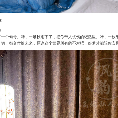
敌
敌
了一个句号。哗，一场秋雨下了，把你带入忧伤的记忆里。咔，一枚
一切，都交付给未来，原谅这个世界所有的不对吧，好梦才能陪你安