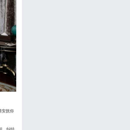
情安抚你
间，纠结