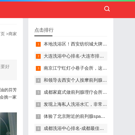
点击排行
首页
>
商家
本地洗浴区！西安纺织城大牌精英男子会馆.让你不负此行（新项目)）
大连洗浴中心排名-大连市排名前十的洗浴中心盘点
想要好
南京江宁红灯小巷子会所，这里您来了就不想走
和领导去西安个人按摩前列腺私人养生馆，体验一次最舒心的感受
精油的芬芳
成都家庭式做前列腺理疗会所,按摩按得特别舒服，放松减压的好地方
机会挑一家
发现上海私人洗浴水汇，非常值得推荐的一个休闲场所
体验了北京附近的前列腺spa养生馆，刚体验完就忍不住分享出来
成都洗浴中心排名-成都最佳洗浴中心TOP10排名