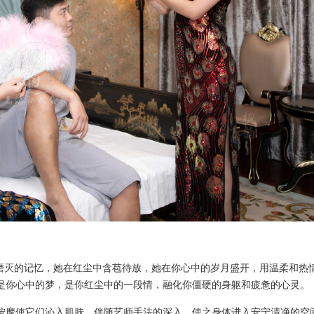
可磨灭的记忆，她在红尘中含苞待放，她在你心中的岁月盛开，用温柔和热
是你心中的梦，是你红尘中的一段情，融化你僵硬的身躯和疲惫的心灵。
按摩使它们沁入肌肤。伴随艺师手法的深入，使之身体进入安宁清净的空