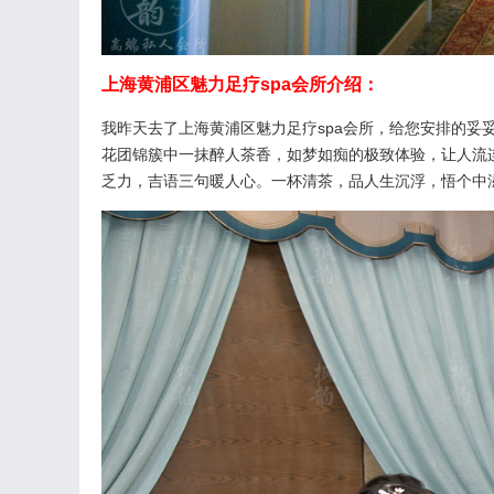
上海黄浦区魅力足疗spa会所介绍：
我昨天去了上海黄浦区魅力足疗spa会所，给您安排的妥
花团锦簇中一抹醉人茶香，如梦如痴的极致体验，让人流
乏力，吉语三句暖人心。一杯清茶，品人生沉浮，悟个中