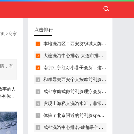
点击排行
首页
>
商家
本地洗浴区！西安纺织城大牌精英男子会馆.让你不负此行（新项目)）
大连洗浴中心排名-大连市排名前十的洗浴中心盘点
了情，有
南京江宁红灯小巷子会所，这里您来了就不想走
和领导去西安个人按摩前列腺私人养生馆，体验一次最舒心的感受
故事的人
成都家庭式做前列腺理疗会所,按摩按得特别舒服，放松减压的好地方
路有你，
发现上海私人洗浴水汇，非常值得推荐的一个休闲场所
体验了北京附近的前列腺spa养生馆，刚体验完就忍不住分享出来
成都洗浴中心排名-成都最佳洗浴中心TOP10排名