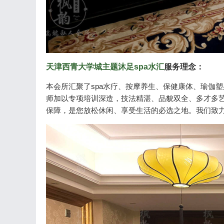
天津西青大学城主题沐足spa水汇
服务理念：
本会所汇聚了spa水疗、按摩养生、保健康体、瑜伽塑
师加以专项培训深造，技法精湛、品貌双全、多才多
保障，是您放松休闲、享受生活的必选之地。我们致