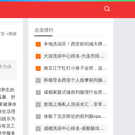
点击排行
首页
>
商家
本地洗浴区！西安纺织城大牌精英男子会馆.让你不负此行（新项目)）
大连洗浴中心排名-大连市排名前十的洗浴中心盘点
作为休
南京江宁红灯小巷子会所，这里您来了就不想走
和领导去西安个人按摩前列腺私人养生馆，体验一次最舒心的感受
闲养生的
成都家庭式做前列腺理疗会所,按摩按得特别舒服，放松减压的好地方
温馨、舒
家健康休
发现上海私人洗浴水汇，非常值得推荐的一个休闲场所
康生活理
体验了北京附近的前列腺spa养生馆，刚体验完就忍不住分享出来
闲娱乐为
所有员工
成都洗浴中心排名-成都最佳洗浴中心TOP10排名
豪华服务