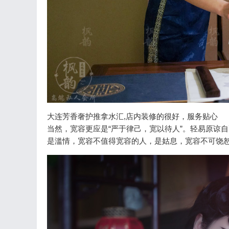
大连芳香奢护推拿水汇,店内装修的很好，服务贴心
当然，宽容更应是“严于律己，宽以待人”。轻易原谅
是滥情，宽容不值得宽容的人，是姑息，宽容不可饶