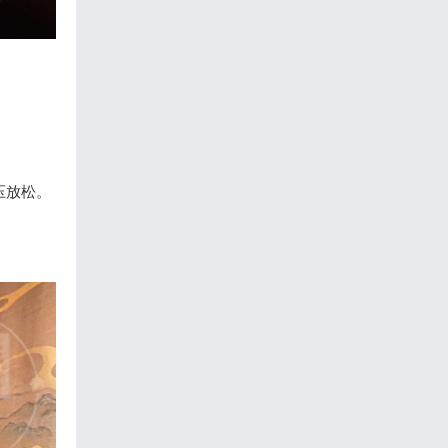
。
压放松。